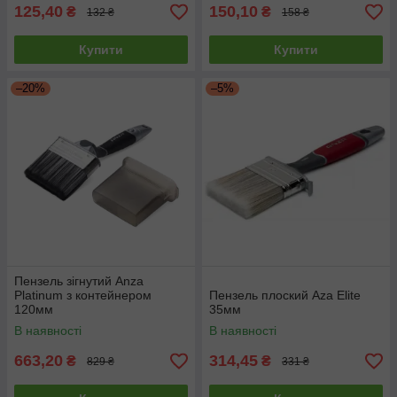
125,40
150,10
₴
₴
132 ₴
158 ₴
Купити
Купити
–20%
–5%
Пензель зігнутий Anza
Platinum з контейнером
Пензель плоский Aza Elite
120мм
35мм
В наявності
В наявності
663,20
314,45
₴
₴
829 ₴
331 ₴