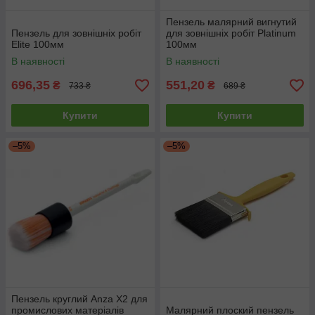
Пензель малярний вигнутий
Пензель для зовнішніх робіт
для зовнішніх робіт Platinum
Elite 100мм
100мм
В наявності
В наявності
696,35
551,20
₴
₴
733 ₴
689 ₴
Купити
Купити
–5%
–5%
Пензель круглий Anza X2 для
промислових матеріалів
Малярний плоский пензель