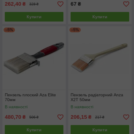
262,40
67
₴
₴
328 ₴
Купити
Купити
–5%
–5%
Пензель плоский Aza Elite
Пензель радіаторний Anza
70мм
X2T 50мм
В наявності
В наявності
480,70
206,15
₴
₴
506 ₴
217 ₴
Купити
Купити