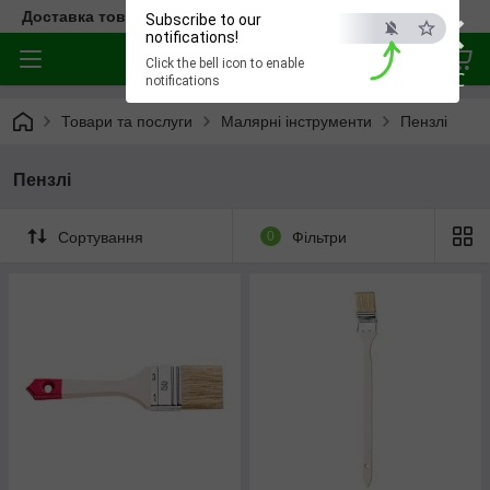
×
Доставка товара по всей Украине
Subscribe to our
notifications!
Click the bell icon to enable
ESC
notifications
Товари та послуги
Малярні інструменти
Пензлі
Пензлі
Сортування
0
Фільтри