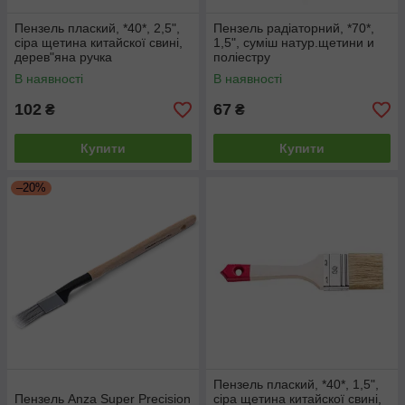
Пензель плаский, *40*, 2,5",
Пензель радіаторний, *70*,
сіра щетина китайскої свині,
1,5", суміш натур.щетини и
дерев"яна ручка
поліестру
В наявності
В наявності
102
67
₴
₴
Купити
Купити
–20%
Пензель плаский, *40*, 1,5",
Пензель Anza Super Precision
сіра щетина китайскої свині,