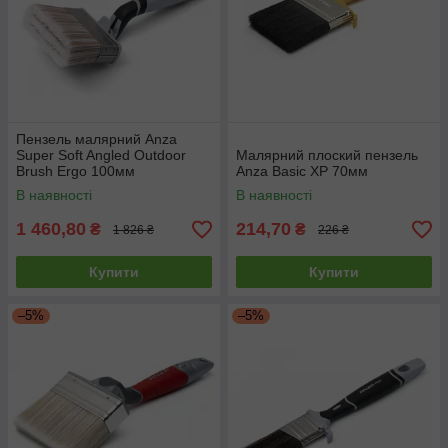
Пензель малярний Anza
Super Soft Angled Outdoor
Малярний плоский пензель
Brush Ergo 100мм
Anza Basic XP 70мм
В наявності
В наявності
1 460,80
214,70
₴
₴
1 826 ₴
226 ₴
Купити
Купити
–5%
–5%