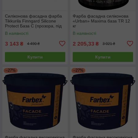
Силіконова фасадна фарба
Фарба фасадна силіконова
Tikkurila Finngard Silicone
«Urban» Maxima база TR 12
Protect База С (прозора, під
кг
тонування) 9л
В наявності
В наявності
3 143
2 205,33
₴
₴
4 490 ₴
3 021 ₴
Купити
Купити
–27%
–27%
Фарба фасадна високоякісна
Фарба фасадна високоякісна