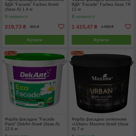
ВДА "Facade" Farbex білий
ВДА "Facade" Farbex база TR
(база А) 1.4 кг
12 кг
В наявності
В наявності
219,73
1 415,47
₴
₴
301 ₴
1 939 ₴
Купити
Купити
–27%
–27%
Фарба фасадна "Facade
Фарба фасадна силіконова
Paint" DekArt білий (база А)
«Urban» Maxima білий (база
12.6 кг
А) 7 кг
В наявності
В наявності