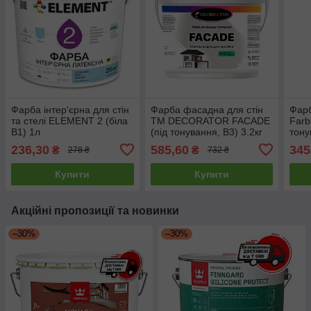
Фарба інтер'єрна для стін
Фарба фасадна для стін
Фарб
та стелі ELEMENT 2 (біла
TM DECORATOR FACADE
Farb
В1) 1л
(під тонування, В3) 3.2кг
тону
л
236,30
585,60
345
₴
₴
278 ₴
732 ₴
Купити
Купити
Акційні пропозиції та новинки
–30%
–30%