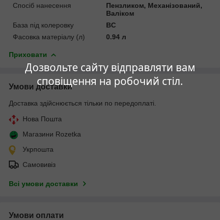
Спосіб нанесення
Пензликом, Механізований,
Валіком
База під колеровку
BC
Фасовка матеріалу (л)
0.94 л
Приховати
Дозвольте сайту відправляти вам
сповіщення на робочий стіл.
Умови доставки
Доставка здійснюється тільки по передоплаті.
Нова Пошта
Магазини Rozetka
Укрпошта
Самовивіз
Всі умови доставки
Умови оплати