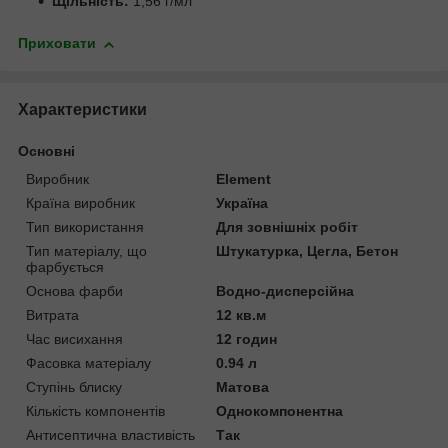
Щільність:
1,56 г/мл
Приховати
Характеристики
Основні
Виробник
Element
Країна виробник
Україна
Тип використання
Для зовнішніх робіт
Тип матеріалу, що
Штукатурка, Цегла, Бетон
фарбується
Основа фарби
Водно-дисперсійна
Витрата
12 кв.м
Час висихання
12 годин
Фасовка матеріалу
0.94 л
Ступінь блиску
Матова
Кількість компонентів
Однокомпонентна
Антисептична властивість
Так