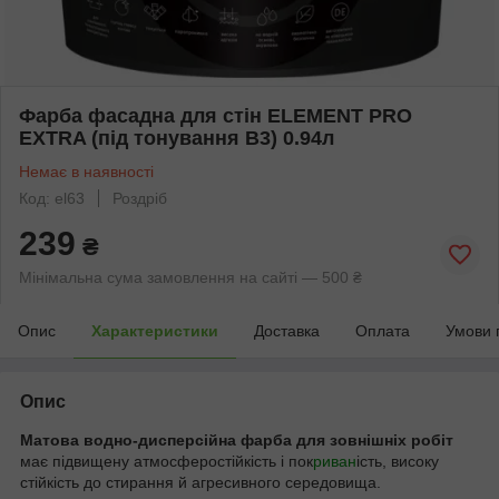
Фарба фасадна для стін ELEMENT PRO
EXTRA (під тонування В3) 0.94л
Немає в наявності
Код: el63
Роздріб
239
₴
Мінімальна сума замовлення на сайті — 500 ₴
Опис
Характеристики
Доставка
Оплата
Умови 
Опис
Матова водно-дисперсійна фарба для зовнішніх робіт
має підвищену атмосферостійкість і пок
риван
ість, високу
стійкість до стирання й агресивного середовища.