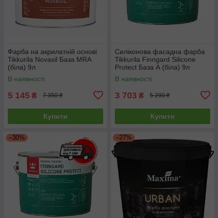
Фарба на акрилатній основі
Силіконова фасадна фарба
Tikkurila Novasil База MRA
Tikkurila Finngard Silicone
(біла) 9л
Protect База А (біла) 9л
В наявності
В наявності
5 145
3 703
₴
₴
7 350 ₴
5 290 ₴
Купити
Купити
–30%
–27%