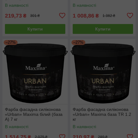
В наявності
В наявності
219,73
1 008,86
₴
₴
301 ₴
1 382 ₴
Купити
Купити
–27%
–27%
Фарба фасадна силіконова
Фарба фасадна силіконова
«Urban» Maxima білий (база
«Urban» Maxima база TR 1.2
А) 7 кг
кг
В наявності
В наявності
1 514,75
210,97
₴
₴
2 075 ₴
289 ₴