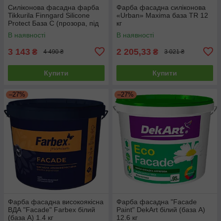
Силіконова фасадна фарба
Фарба фасадна силіконова
Tikkurila Finngard Silicone
«Urban» Maxima база TR 12
Protect База С (прозора, під
кг
тонування) 9л
В наявності
В наявності
3 143
2 205,33
₴
₴
4 490 ₴
3 021 ₴
Купити
Купити
–27%
–27%
Фарба фасадна високоякісна
Фарба фасадна "Facade
ВДА "Facade" Farbex білий
Paint" DekArt білий (база А)
(база А) 1.4 кг
12.6 кг