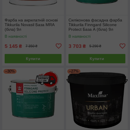
Фарба на акрилатній основі
Силіконова фасадна фарба
Tikkurila Novasil База MRA
Tikkurila Finngard Silicone
(біла) 9л
Protect База А (біла) 9л
В наявності
В наявності
5 145
3 703
₴
₴
7 350 ₴
5 290 ₴
Купити
Купити
–30%
–27%