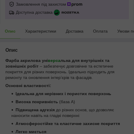
Замовлення під захистом
Доступна доставка
Опис
Характеристики
Доставка
Оплата
Умови п
Опис
Фарба акрилова уні
верса
льна для внутрішніх та
зовнішніх робіт
– забезпечує довговічне та естетичне
покриття для різних поверхонь. Ідеально підходить для
ремонту та оновлення інтер’єрів та фасадів.
Основні властивості:
Ідеальна для нерівних і пористих поверхонь
Висока покривність
(база А)
Підвищена адгезія
до різних основ, що дозволяє
наносити навіть на гладкі поверхні
Атмосферостійке та еластичне захисне покриття
Легко миється