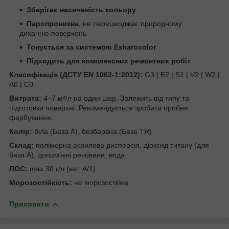
Зберігає насиченість кольору
Паропроникна
, не перешкоджає природному
диханню поверхонь
Тонується за системою Eskarocolor
Підходить для комплексних ремонтних робіт
Класифікація (ДСТУ EN 1062-1:2012):
G3 | E2 | S1 | V2 | W2 |
A0 | C0
Витрата:
4–7 м²/л на один шар. Залежить від типу та
підготовки поверхні. Рекомендується зробити пробне
фарбування.
Колір:
біла (База А), безбарвна (База TR)
Склад:
полімерна акрилова дисперсія, діоксид титану (для
бази А), допоміжні речовини, вода
ЛОС:
max 30 г/л (кат. А/1)
Морозостійкість:
не морозостійка
Приховати