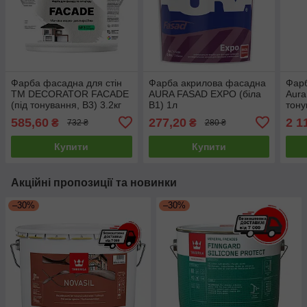
Фарба фасадна для стін
Фарба акрилова фасадна
Фар
TM DECORATOR FACADE
AURA FASAD EXPO (біла
Aura
(під тонування, В3) 3.2кг
В1) 1л
тону
585,60
277,20
2 1
₴
₴
732 ₴
280 ₴
Купити
Купити
Акційні пропозиції та новинки
–30%
–30%