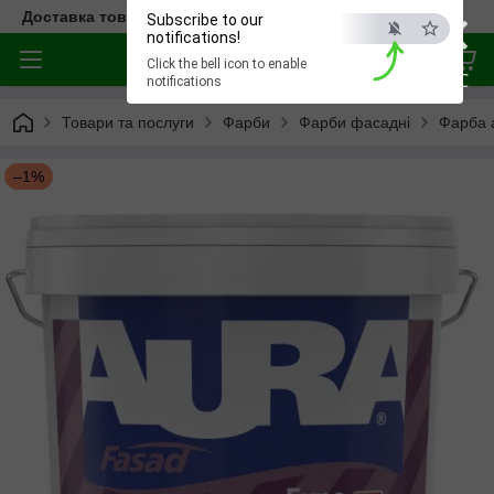
×
Доставка товара по всей Украине
Subscribe to our
notifications!
Click the bell icon to enable
ESC
notifications
Товари та послуги
Фарби
Фарби фасадні
Фарба 
–1%