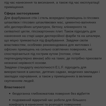
під час нанесення та висихання, а також під час експлуатації
приміщення.
Сфера застосування
Для фарбування стін і стель всередині приміщень із гіпсових
шпаклівок і гіпсових шпаклівкових мас, цементно-вапняних
або дисперсійних штукатурок, бетону, клінкерного та
силікатної цегли, гіпсокартонних плит. Також підходить для
нанесення на старі шари дисперсійної фарби та на шпалери,
що міцно тримаються під фарбування. Завдяки своїм
властивостям, особливо рекомендована для житлових і
офісних приміщень на сильно освітлених поверхнях, які
спостерігаються під гострим кутом (потоки, стіни
перпендикулярно вікнам) або на таких, де потрібно приховати
незначні нерівності основи.
Завдяки стандарту екологічності E.L.F. підходить для
використання в школах, дитячих садках, медичних закладах і
закладах харчування, а також у приміщеннях із великим
скупченням людей.
Властивості
бездоганна глибокоматова поверхня без відбиття
подовжений відкритий час роботи для більшого
комфорту в нанесенні та розподілі поверхнею