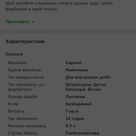
Щоб запобігти утворенню стиків в одному шарі, треба
фарбувати в одній техніці
Приховати
Характеристики
Основні
Виробник
Caparol
Країна виробник
Німеччина
Тип використання
Для внутрішніх робіт
Тип матеріалу, що
Штукатурка, Цегла,
фарбується
Шпалери, Бетон
Основа фарби
Латексна
Колір
безбарвний
Витрата
7 кв.м
Час висихання
12 годин
Фасовка матеріалу
9.4 л
Ступінь блиску
Глибокоматова