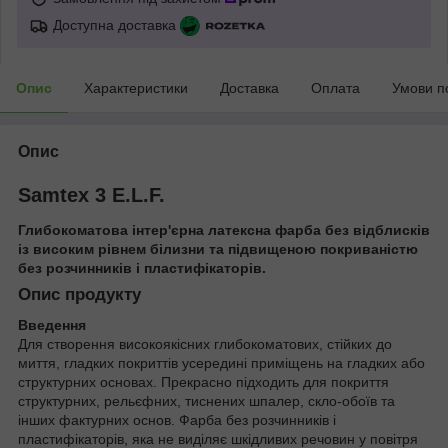
Доступна доставка
Опис
Характеристики
Доставка
Оплата
Умови п
Опис
Samtex 3 E.L.F.
Глибокоматова інтер'єрна латексна фарба без відблисків
із високим рівнем білизни та підвищеною покриваністю
без розчинників і пластифікаторів.
Опис продукту
Введення
Для створення високоякісних глибокоматових, стійких до
миття, гладких покриттів усередині приміщень на гладких або
структурних основах. Прекрасно підходить для покриття
структурних, рельєфних, тиснених шпалер, скло-обоїв та
інших фактурних основ. Фарба без розчинників і
пластифікаторів, яка не виділяє шкідливих речовин у повітря