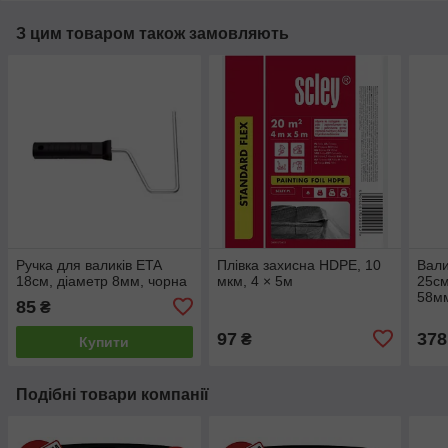
З цим товаром також замовляють
Ручка для валиків ETA
Плівка захисна HDPE, 10
Вали
18см, діаметр 8мм, чорна
мкм, 4 × 5м
25см
58м
85
₴
97
378
₴
Купити
Подібні товари компанії