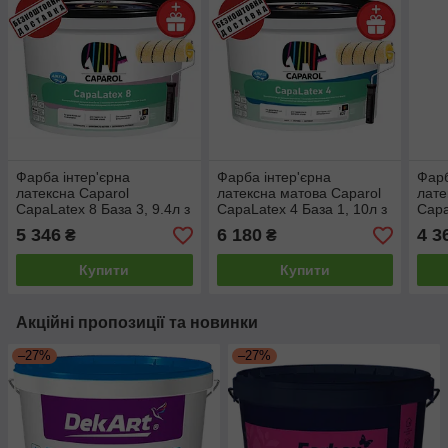
Фарба інтер'єрна
Фарба інтер'єрна
Фарб
латексна Caparol
латексна матова Caparol
лате
CapaLatex 8 База 3, 9.4л з
CapaLatex 4 База 1, 10л з
Capa
валиком HARDSTAR 18см
валиком HARDSTAR 18см
1, 1
5 346
6 180
4 3
₴
₴
та ручкою
і ручкою
HAR
руч
Купити
Купити
Акційні пропозиції та новинки
–27%
–27%