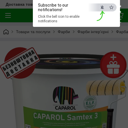
×
Доставка товара по всей Украине
Subscribe to our
notifications!
Click the bell icon to enable
ESC
notifications
Товари та послуги
Фарби
Фарби інтер'єрні
Фарба