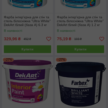
Фарба інтер'єрна для стін та
Фарба інтер'єрна для стін та
стель білосніжна "Ultra White"
стель білосніжна "Ultra White"
DekArt білий (база А) 6.3 кг
DekArt білий (база А) 1.2 кг
В наявності
В наявності
329,96
75,19
₴
₴
452 ₴
103 ₴
Купити
Купити
–27%
–27%