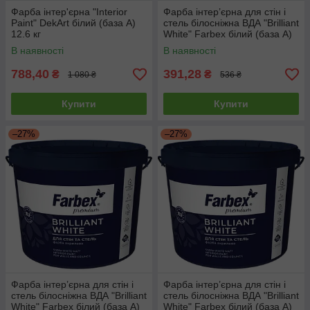
Фарба інтер'єрна "Interior
Фарба інтер’єрна для стін і
Paint" DekArt білий (база А)
стель білосніжна ВДА "Brilliant
12.6 кг
White" Farbex білий (база А)
4.2 кг
В наявності
В наявності
788,40
391,28
₴
₴
1 080 ₴
536 ₴
Купити
Купити
–27%
–27%
Фарба інтер’єрна для стін і
Фарба інтер’єрна для стін і
стель білосніжна ВДА "Brilliant
стель білосніжна ВДА "Brilliant
White" Farbex білий (база А)
White" Farbex білий (база А)