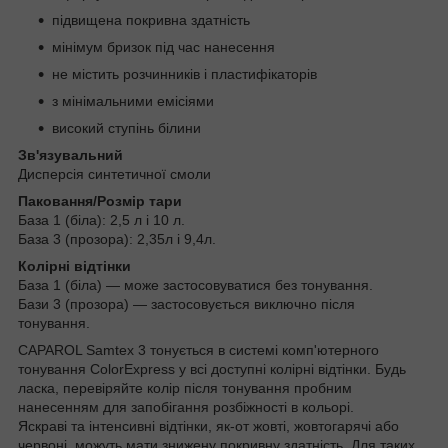
підвищена покривна здатність
мінімум бризок під час нанесення
не містить розчинників і пластифікаторів
з мінімальними емісіями
високий ступінь білини
Зв'язувальний
Дисперсія синтетичної смоли
Паковання/Розмір тари
База 1 (біла): 2,5 л і 10 л.
База 3 (прозора): 2,35л і 9,4л.
Колірні відтінки
База 1 (біла) — може застосовуватися без тонування.
Бази 3 (прозора) — застосовується виключно після
тонування.
CAPAROL Samtex 3 тонується в системі комп'ютерного
тонування ColorExpress у всі доступні колірні відтінки. Будь
ласка, перевіряйте колір після тонування пробним
нанесенням для запобігання розбіжності в кольорі.
Яскраві та інтенсивні відтінки, як-от жовті, жовтогарячі або
червоні, можуть мати знижену покривну здатність. Для таких