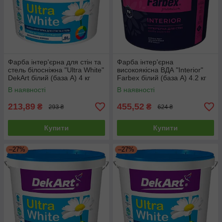
Фарба інтер'єрна для стін та
Фарба інтер'єрна
стель білосніжна "Ultra White"
високоякісна ВДА "Interior"
DekArt білий (база А) 4 кг
Farbex білий (база А) 4.2 кг
В наявності
В наявності
213,89
455,52
₴
₴
293 ₴
624 ₴
Купити
Купити
–27%
–27%