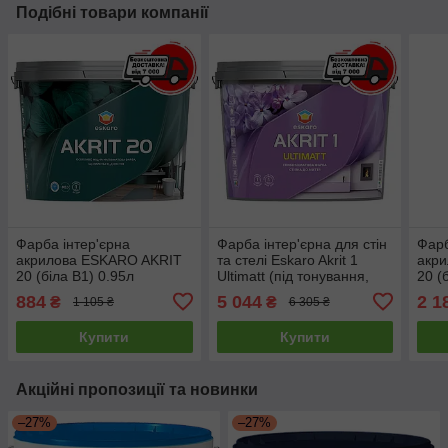
Подібні товари компанії
Фарба інтер'єрна
Фарба інтер'єрна для стін
Фарб
акрилова ESKARO AKRIT
та стелі Eskaro Akrit 1
акр
20 (біла В1) 0.95л
Ultimatt (під тонування,
20 (
прозора В3) 9л
884
5 044
2 1
₴
₴
1 105 ₴
6 305 ₴
Купити
Купити
Акційні пропозиції та новинки
–27%
–27%