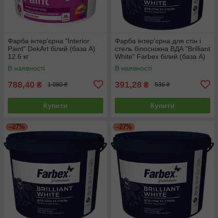
Фарба інтер'єрна "Interior
Фарба інтер’єрна для стін і
Paint" DekArt білий (база А)
стель білосніжна ВДА "Brilliant
12.6 кг
White" Farbex білий (база А)
4.2 кг
В наявності
В наявності
788,40
391,28
₴
₴
1 080 ₴
536 ₴
Купити
Купити
–27%
–27%