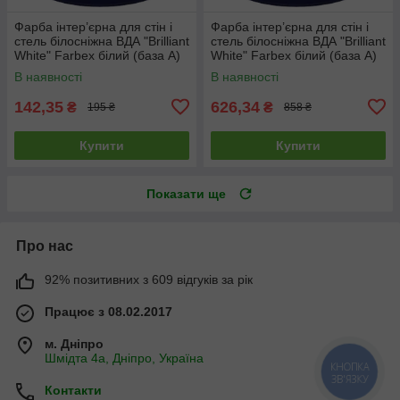
Фарба інтер’єрна для стін і
Фарба інтер’єрна для стін і
стель білосніжна ВДА "Brilliant
стель білосніжна ВДА "Brilliant
White" Farbex білий (база А)
White" Farbex білий (база А)
1.4 кг
7 кг
В наявності
В наявності
142,35
626,34
₴
₴
195 ₴
858 ₴
Купити
Купити
Показати ще
Про нас
92% позитивних з 609 відгуків за рік
Працює з 08.02.2017
м. Дніпро
Шмідта 4а, Дніпро, Україна
КНОПКА
ЗВ'ЯЗКУ
Контакти