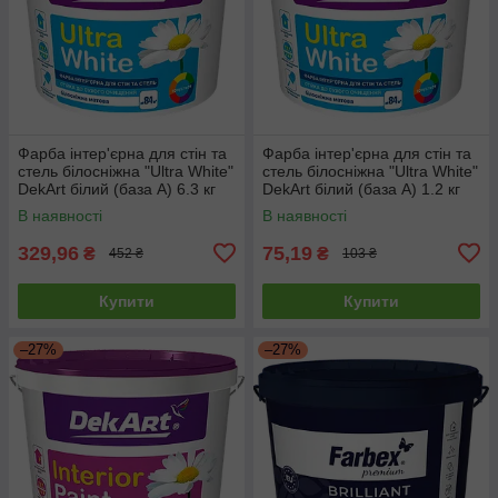
Фарба інтер'єрна для стін та
Фарба інтер'єрна для стін та
стель білосніжна "Ultra White"
стель білосніжна "Ultra White"
DekArt білий (база А) 6.3 кг
DekArt білий (база А) 1.2 кг
В наявності
В наявності
329,96
75,19
₴
₴
452 ₴
103 ₴
Купити
Купити
–27%
–27%