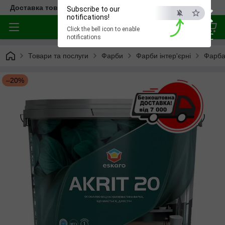
×
Доставка товара по всей Украине
Subscribe to our
notifications!
Click the bell icon to enable
ESC
notifications
Товари та послуги
Фарби
Фарби інтер'єрні
Фарба
–20%