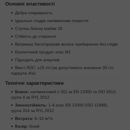
Основні властивості
Добра покриваність
Ідеально гладке напівматове покриття
Ступінь блиску майже 20
Стійкість до стирання
Витримує багаторазове вологе прибирання без слідів
Екологічний продукт, клас М1
Підходить для алергіків
Вміст ЛОС: ≤15 г/л (за допустимого значення 30 г/л,
підгрупа A/a)
Технічні характеристики
Блиск:
напівматовий (~20) за EN 13300 та ISO 2813,
група 4 за RYL 2012
Зносостійкість:
1-й клас EN 13300 (ISO 11998),
група 314 за RYL 2012
Витрата:
6–10 м²/л
Колір:
білий