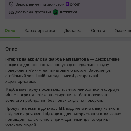
Замовлення під захистом
Доступна доставка
Опис
Характеристики
Доставка
Оплата
Умови п
Опис
Інтер'єрна акрилова фарба напівматова
— декоративне
покриття для стін і стель, що утворює ідеально гладку
поверхню з м'яким напівматовим блиском. Забезпечує
стабільний зовнішній вигляд і високі декоративні
характеристики.
Фарба має гарну покриваність, легко наноситься й формує
міцне покриття, стійке до стирання та багаторазового
вологого прибирання без появи слідів на поверхні.
Продукт належить до класу
М1
виділяє мінімальну кількість
шкідливих речовин і підходить для використання в житлових
приміщеннях, включно з приміщеннями для алергіків і
чутливих людей.