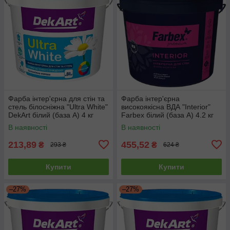
Фарба інтер'єрна для стін та
Фарба інтер'єрна
стель білосніжна "Ultra White"
високоякісна ВДА "Interior"
DekArt білий (база А) 4 кг
Farbex білий (база А) 4.2 кг
В наявності
В наявності
213,89
455,52
₴
₴
293 ₴
624 ₴
Купити
Купити
–27%
–27%