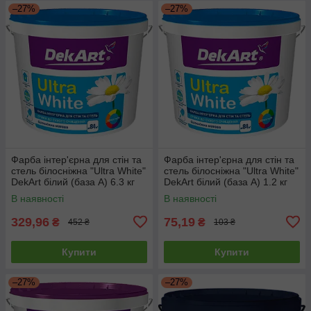
–27%
–27%
Фарба інтер'єрна для стін та
Фарба інтер'єрна для стін та
стель білосніжна "Ultra White"
стель білосніжна "Ultra White"
DekArt білий (база А) 6.3 кг
DekArt білий (база А) 1.2 кг
В наявності
В наявності
329,96
75,19
₴
₴
452 ₴
103 ₴
Купити
Купити
–27%
–27%