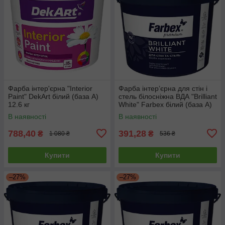
Фарба інтер'єрна "Interior
Фарба інтер’єрна для стін і
Paint" DekArt білий (база А)
стель білосніжна ВДА "Brilliant
12.6 кг
White" Farbex білий (база А)
4.2 кг
В наявності
В наявності
788,40
391,28
₴
₴
1 080 ₴
536 ₴
Купити
Купити
–27%
–27%