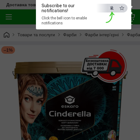
×
Доставка товара по всей Украине
Subscribe to our
notifications!
Click the bell icon to enable
ESC
notifications
Товари та послуги
Фарби
Фарби інтер'єрні
Фарба
–1%