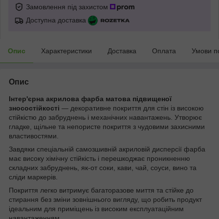
Замовлення під захистом
Доступна доставка
Опис
Характеристики
Доставка
Оплата
Умови п
Опис
Інтер'єрна акрилова фарба матова підвищеної
зносостійкості
— декоративне покриття для стін із високою
стійкістю до забруднень і механічних навантажень. Утворює
гладке, щільне та непористе покриття з чудовими захисними
властивостями.
Завдяки спеціальній самозшивній акриловій дисперсії фарба
має високу хімічну стійкість і перешкоджає проникненню
складних забруднень, як-от соки, кави, чай, соуси, вино та
сліди маркерів.
Покриття легко витримує багаторазове миття та стійке до
стирання без зміни зовнішнього вигляду, що робить продукт
ідеальним для приміщень із високим експлуатаційним
навантаженням.