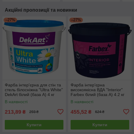
Акційні пропозиції та новинки
–27%
–27%
Фарба інтер'єрна для стін та
Фарба інтер'єрна
стель білосніжна "Ultra White"
високоякісна ВДА "Interior"
DekArt білий (база А) 4 кг
Farbex білий (база А) 4.2 кг
В наявності
В наявності
213,89
455,52
₴
₴
293 ₴
624 ₴
Купити
Купити