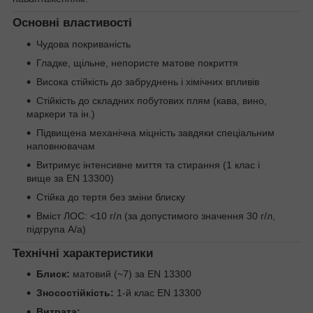
Основні властивості
Чудова покриваність
Гладке, щільне, непористе матове покриття
Висока стійкість до забруднень і хімічних впливів
Стійкість до складних побутових плям (кава, вино,
маркери та ін.)
Підвищена механічна міцність завдяки спеціальним
наповнювачам
Витримує інтенсивне миття та стирання (1 клас і
вище за EN 13300)
Стійка до тертя без зміни блиску
Вміст ЛОС: <10 г/л (за допустимого значення 30 г/л,
підгрупа A/a)
Технічні характеристики
Блиск:
матовий (~7) за EN 13300
Зносостійкість:
1-й клас EN 13300
Витрата: