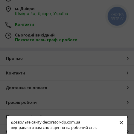
м. Дніпро
Шмідта 4а, Дніпро, Україна
КНОПКА
ЗВ'ЯЗКУ
Контакти
Сьогодні вихідний
Показати весь графік роботи
Про нас
Контакти
Доставка та оплата
Графік роботи
Повна версія сайту
×
Дозвольте сайту decorator-dp.com.ua
відправляти вам сповіщення на робочий стіл.
Сайт створено на маркетплейсі
Prom.ua