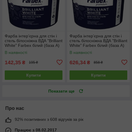
Фарба інтер’єрна для стін і
Фарба інтер’єрна для стін і
стель білосніжна ВДА "Brilliant
стель білосніжна ВДА "Brilliant
White" Farbex білий (база А)
White" Farbex білий (база А)
1.4 кг
7 кг
В наявності
В наявності
142,35
626,34
₴
₴
195 ₴
858 ₴
Купити
Купити
Показати ще
Про нас
92% позитивних з 608 відгуків за рік
Працює з 08.02.2017