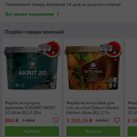
Повернення товару впродовж 14 днів за рахунок покупця
Всі умови повернення
Подібні товари компанії
Фарба інтер'єрна
Фарба вологостійка для
Фарб
акрилова ESKARO AKRIT
стін та стелі Eskaro Akzent
акр
20 (біла В1) 0.95л
Kitchen (біла В1) 2.7л
20 (
884
3 252,15
2 1
₴
₴
1 105 ₴
3 285 ₴
Купити
Купити