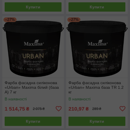
Купити
Купити
–27%
–27%
Фарба фасадна силіконова
Фарба фасадна силіконова
«Urban» Maxima білий (база
«Urban» Maxima база TR 1.2
А) 7 кг
кг
В наявності
В наявності
1 514,75
210,97
₴
₴
2 075 ₴
289 ₴
Купити
Купити