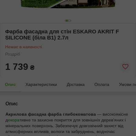
Фарба фасадна для стін ESKARO AKRIT F
SILICONE (біла В1) 2.7л
Немає в наявності
Роздріб
1 739
₴
Опис
Характеристики
Доставка
Оплата
Умови п
Опис
Акрилова фасадна фарба глибокоматова
— високоякісне
д
екора
тивне та захисне покриття для зовнішніх дерев'яних і
мінеральних поверхонь. Забезпечує довговічний захист від
атмосферних впливів, вологи та забруднень, водночас