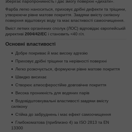
зберігає паропроникність і дає змогу поверхні «дихати».
Фарба легко наноситься, приховує дрібні дефекти та тріщини,
утворюючи рівне матове покриття. Завдяки вмісту силікону
поверхня відштовхує воду та має властивості самоочищення.
Вміст летких органічних сполук (ЛОС) відповідає європейській
директиві
2004/42/EC
і становить <40 г/л.
Основні властивості
Добре покриває й має високу адгезію
Приховує дрібні тріщини та нерівності поверхні
Легко розкочується, формуючи рівне матове покриття
Швидко висихає
Створює атмосферостійке довговічне покриття
Висока проникність для водяних парів
Водовідштовхувальні властивості завдяки вмісту
силікону
Стійка до забруднень і має ефект самоочищення
Глибокоматова (приблизно 4) за ISO 2813 та EN
13300