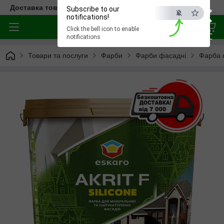
×
Доставка товара по всей Украине
Subscribe to our
notifications!
Click the bell icon to enable
ESC
notifications
Товари та послуги
Фарби
Фарби фасадні
Фарба 