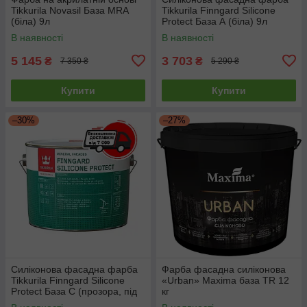
Tikkurila Novasil База MRA
Tikkurila Finngard Silicone
(біла) 9л
Protect База А (біла) 9л
В наявності
В наявності
5 145
3 703
₴
₴
7 350 ₴
5 290 ₴
Купити
Купити
–30%
–27%
Силіконова фасадна фарба
Фарба фасадна силіконова
Tikkurila Finngard Silicone
«Urban» Maxima база TR 12
Protect База С (прозора, під
кг
тонування) 9л