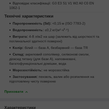
Відповідає класифікації: G3 E3 S1 V1 W2 A0 C0 EN
1062-1
Технічні характеристики
Паропроникність (Sd):
<0,15 м (ISO 7783-2)
Водопроникність:
≤0,2 кг/(м²·ч⁰·⁵)
Витрата:
4-8 л/м2 на шар (залежить від шорсткості та
поглинальної здатності поверхні)
Колір:
білий — база А, безбарвний — база TR
Склад:
акриловий сополімер, силіконові смоли,
діоксид титану (для бази А), наповнювачі,
багатофункціональні домішки, вода
Морозостійкість:
не морозостійка
Застосування:
пензель, валик або розпилення на
підготовлену чисту поверхню
Приховати
Характеристики