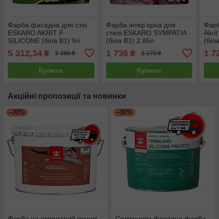
Фарба фасадна для стін
Фарба інтер'єрна для
Фарб
ESKARO AKRIT F
стелі ESKARO SYMPATIA
Akri
SILICONE (біла В1) 9л
(біла В1) 2.85л
(біл
5 312,34
1 736
1 7
₴
₴
5 366 ₴
2 170 ₴
Купити
Купити
Акційні пропозиції та новинки
–30%
–30%
Фарба на акрилатній основі
Силіконова фасадна фарба