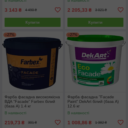
В наявності
В наявності
3 143
2 205,33
₴
₴
4 490 ₴
3 021 ₴
Купити
Купити
–27%
–27%
Фарба фасадна високоякісна
Фарба фасадна "Facade
ВДА "Facade" Farbex білий
Paint" DekArt білий (база А)
(база А) 1.4 кг
12.6 кг
В наявності
В наявності
219,73
1 008,86
₴
₴
301 ₴
1 382 ₴