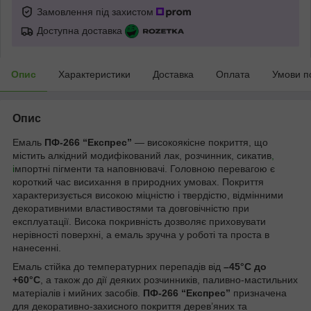
Замовлення під захистом
Доступна доставка
Опис
Характеристики
Доставка
Оплата
Умови п
Опис
Емаль
ПФ-266 “Експрес”
— високоякісне покриття, що
містить алкідний модифікований лак, розчинник, сикатив
,
і
мпортні пігменти та наповнювачі. Головною перевагою є
короткий час висихання в природних умовах. Покриття
характеризується високою міцністю і твердістю, відмінними
декоративними властивостями та довговічністю при
експлуатації. Висока покривність дозволяє приховувати
нерівності поверхні, а емаль зручна у роботі та проста в
нанесенні.
Емаль стійка до температурних перепадів від
–45°С до
+60°C
, а також до дії деяких розчинників, паливно-мастильних
матеріалів і мийних засобів.
ПФ-266 “Експрес”
призначена
для декоративно-захисного покриття дерев’яних та