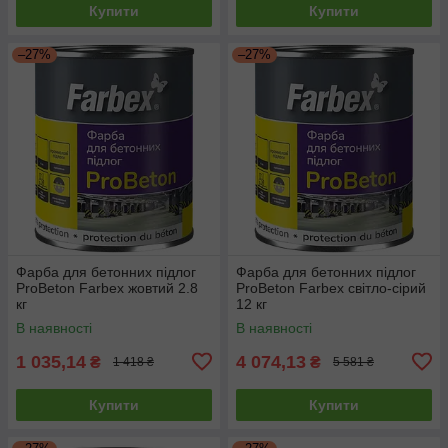
Купити
Купити
–27%
–27%
Фарба для бетонних підлог
Фарба для бетонних підлог
ProBeton Farbex жовтий 2.8
ProBeton Farbex світло-сірий
кг
12 кг
В наявності
В наявності
1 035,14
4 074,13
₴
₴
1 418 ₴
5 581 ₴
Купити
Купити