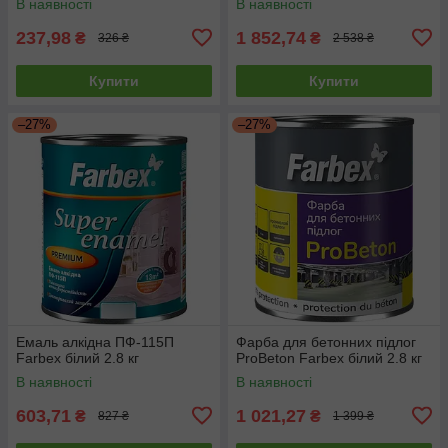
В наявності
В наявності
237,98
1 852,74
₴
₴
326 ₴
2 538 ₴
Купити
Купити
–27%
–27%
Емаль алкідна ПФ-115П
Фарба для бетонних підлог
Farbex білий 2.8 кг
ProBeton Farbex білий 2.8 кг
В наявності
В наявності
603,71
1 021,27
₴
₴
827 ₴
1 399 ₴