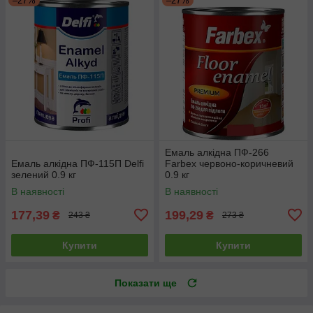
–27%
–27%
Емаль алкідна ПФ-266
Емаль алкідна ПФ-115П Delfi
Farbex червоно-коричневий
зелений 0.9 кг
0.9 кг
В наявності
В наявності
177,39
199,29
₴
₴
243 ₴
273 ₴
Купити
Купити
Показати ще