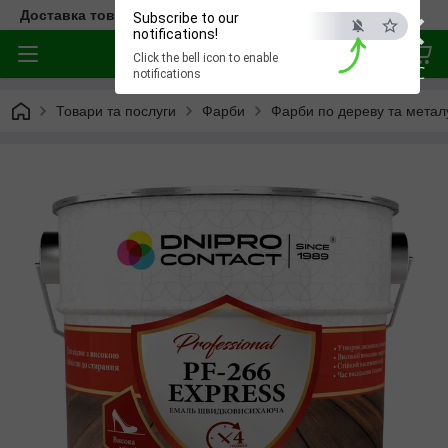
×
Доставка товара по всей Украине
Subscribe to our
notifications!
Click the bell icon to enable
ESC
notifications
Товари та послуги
Фарби
Фарби по дереву та метал