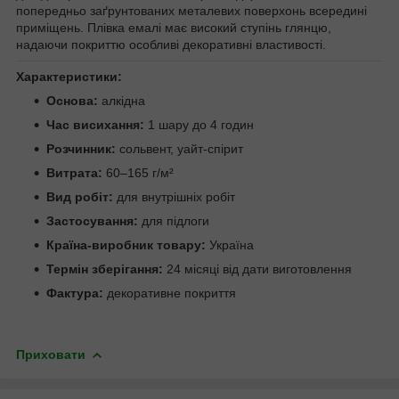
попередньо заґрунтованих металевих поверхонь всередині
приміщень. Плівка емалі має високий ступінь глянцю,
надаючи покриттю особливі декоративні властивості.
Характеристики:
Основа:
алкідна
Час висихання:
1 шару до 4 годин
Розчинник:
сольвент, уайт-спірит
Витрата:
60–165 г/м²
Вид робіт:
для внутрішніх робіт
Застосування:
для підлоги
Країна-виробник товару:
Україна
Термін зберігання:
24 місяці від дати виготовлення
Фактура:
декоративне покриття
Приховати