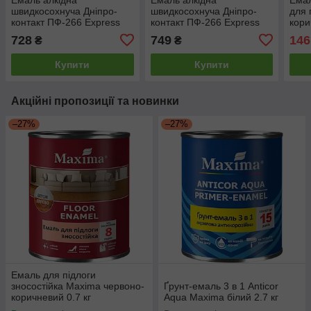
швидкосохнуча Дніпро-
швидкосохнуча Дніпро-
для 
контакт ПФ-266 Express
контакт ПФ-266 Express
кори
для підлоги червоно-
для підлоги жовто-
728
749
146
₴
₴
коричнева 2.6л
коричнева 2.6л
Купити
Купити
Акційні пропозиції та новинки
–27%
–27%
Емаль для підлоги
зносостійка Maxima червоно-
Ґрунт-емаль 3 в 1 Anticor
коричневий 0.7 кг
Aqua Maxima білий 2.7 кг