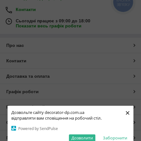
КНОПКА
ЗВ'ЯЗКУ
Контакти
Сьогодні працює з 09:00 до 18:00
Показати весь графік роботи
Про нас
Контакти
Доставка та оплата
Графік роботи
Повна версія сайту
×
Дозвольте сайту decorator-dp.com.ua
відправляти вам сповіщення на робочий стіл.
Сайт створено на маркетплейсі
Prom.ua
Powered by SendPulse
Дозволити
Заборонити
Політика конфіденційності