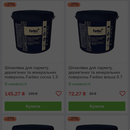
–27%
–27%
Шпаклівка для паркету,
Шпаклівка для паркету,
дерев’яних та мінеральних
дерев’яних та мінеральних
поверхонь Farbex сосна 1.5
поверхонь Farbex вільха 0.7
кг
кг
В наявності
В наявності
145,27
72,27
₴
₴
199 ₴
99 ₴
Купити
Купити
–27%
–27%