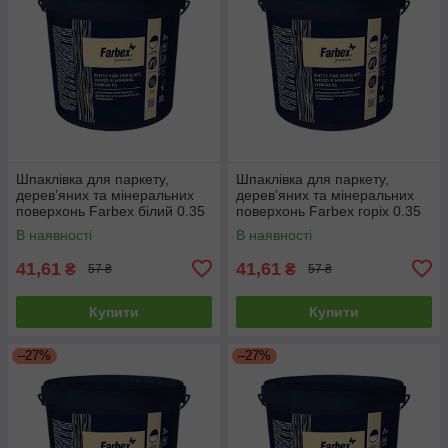
Шпаклівка для паркету,
Шпаклівка для паркету,
дерев’яних та мінеральних
дерев’яних та мінеральних
поверхонь Farbex білий 0.35
поверхонь Farbex горіх 0.35
кг
кг
В наявності
В наявності
41,61
41,61
₴
₴
57 ₴
57 ₴
Купити
Купити
–27%
–27%