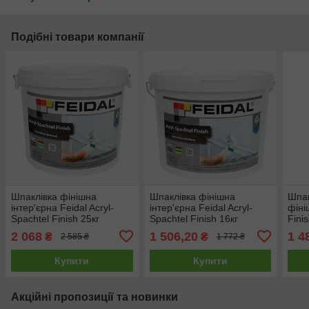
Подібні товари компанії
Шпаклівка фінішна
Шпаклівка фінішна
Шпак
інтер'єрна Feidal Acryl-
інтер'єрна Feidal Acryl-
фіні
Spachtel Finish 25кг
Spachtel Finish 16кг
Fini
2 068
1 506,20
1 4
₴
₴
2 585 ₴
1 772 ₴
Купити
Купити
Акційні пропозиції та новинки