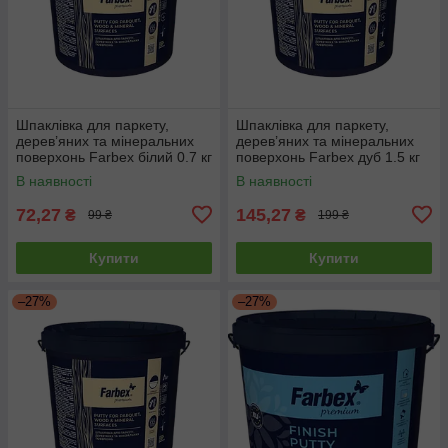
Шпаклівка для паркету,
Шпаклівка для паркету,
дерев’яних та мінеральних
дерев’яних та мінеральних
поверхонь Farbex білий 0.7 кг
поверхонь Farbex дуб 1.5 кг
В наявності
В наявності
72,27
145,27
₴
₴
99 ₴
199 ₴
Купити
Купити
–27%
–27%