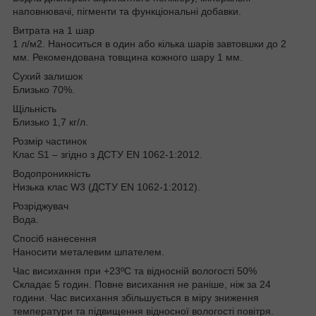
наповнювачі, пігменти та функціональні добавки.
Витрата на 1 шар
1 л/м2. Наноситься в один або кілька шарів завтовшки до 2
мм. Рекомендована товщина кожного шару 1 мм.
Сухий залишок
Близько 70%.
Щільність
Близько 1,7 кг/л.
Розмір частинок
Клас S1 – згідно з ДСТУ EN 1062-1:2012.
Водопроникність
Низька клас W3 (ДСТУ EN 1062-1:2012).
Розріджувач
Вода.
Спосіб нанесення
Наносити металевим шпателем.
Час висихання при +23ºС та відносній вологості 50%
Складає 5 годин. Повне висихання не раніше, ніж за 24
години. Час висихання збільшується в міру зниження
температури та підвищення відносної вологості повітря.