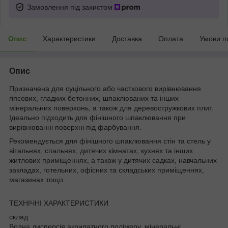
Замовлення під захистом
Опис
Характеристики
Доставка
Оплата
Умови п
Опис
Призначена для суцільного або часткового вирівнювання
гіпсових, гладких бетонних, шпаклюваних та інших
мінеральних поверхонь, а також для деревостружкових плит.
Ідеально підходить для фінішного шпаклювання при
вирівнюванні поверхні під фарбування.
Рекомендується для фінішного шпаклювання стін та стель у
вітальнях, спальнях, дитячих кімнатах, кухнях та інших
житлових приміщеннях, а також у дитячих садках, навчальних
закладах, готельних, офісних та складських приміщеннях,
магазинах тощо.
ТЕХНІЧНІ ХАРАКТЕРИСТИКИ
склад
Водна дисперсія акрилатного полімеру, мінеральні