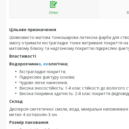
Опис
Х
Цільове призначення
Шовковисто-матова тонкошарова латексна фарба для створе
змогу отримати екстрагладке тонке витривале покриття на
матовому блиску та надтонкому покриттю підкреслює фактур
Властивості
Водорозчинн
а, ек
ологічна;
Екстрагладке покриття;
Підкреслює фактуру основи;
Чудове легке нанесення;
Висока зносостійкість: 1-й клас стійкості до вологого с
Висока покривна здатність: 2-й клас покриття (відповід
Склад
Дисперсія синтетичної смоли, вода, мінеральні наповнювачі т
метил-4-зотіазолін-3-он.
Розмір паковання