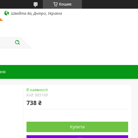
Кошик
Шмідта 4а, Дніпро, Україна
ння
В наявності
Код:
985109
738 ₴
Купити