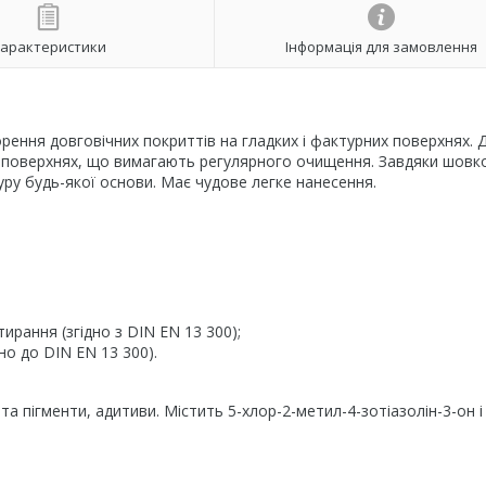
арактеристики
Інформація для замовлення
ння довговічних покриттів на гладких і фактурних поверхнях. 
 поверхнях, що вимагають регулярного очищення. Завдяки шовк
у будь-якої основи. Має чудове легке нанесення.
тирання (згідно з DIN EN 13 300);
но до DIN EN 13 300).
а пігменти, адитиви. Містить 5-хлор-2-метил-4-зотіазолін-3-он і 