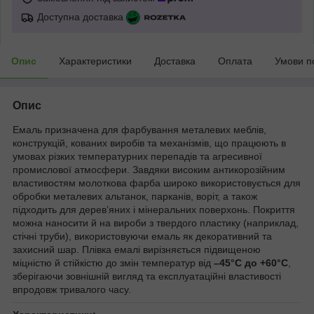
Доступна доставка
Опис
Характеристики
Доставка
Оплата
Умови п
Опис
Емаль призначена для фарбування металевих меблів,
конструкцій, кованих виробів та механізмів, що працюють в
умовах різких температурних перепадів та агресивної
промислової атмосфери. Завдяки високим антикорозійним
властивостям молоткова фарба широко використовується для
обробки металевих альтанок, парканів, воріт, а також
підходить для дерев’яних і мінеральних поверхонь. Покриття
можна наносити й на вироби з твердого пластику (наприклад,
стічні труби), використовуючи емаль як декоративний та
захисний шар. Плівка емалі вирізняється підвищеною
міцністю й стійкістю до змін температур від
–45°С до +60°С
,
зберігаючи зовнішній вигляд та експлуатаційні властивості
впродовж тривалого часу.