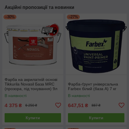
Акційні пропозиції та новинки
–30%
–27%
Фарба на акрилатній основі
Tikkurila Novasil База MRС
Фарба-ґрунт універсальна
(прозора, під тонування) 9л
Farbex білий (база А) 7 кг
В наявності
В наявності
4 375
647,51
₴
₴
6 250 ₴
887 ₴
Купити
Купити