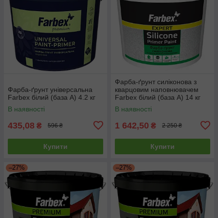
Фарба-ґрунт силіконова з
Фарба-ґрунт універсальна
кварцовим наповнювачем
Farbex білий (база А) 4.2 кг
Farbex білий (база А) 14 кг
В наявності
В наявності
435,08
1 642,50
₴
₴
596 ₴
2 250 ₴
Купити
Купити
–27%
–27%