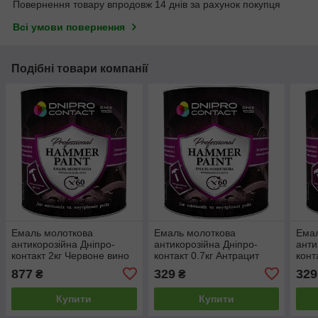
Повернення товару впродовж 14 днів за рахунок покупця
Всі умови повернення
Подібні товари компанії
Емаль молоткова
Емаль молоткова
Емал
антикорозійна Дніпро-
антикорозійна Дніпро-
анти
контакт 2кг Червоне вино
контакт 0.7кг Антрацит
конт
877
329
329
₴
₴
Купити
Купити