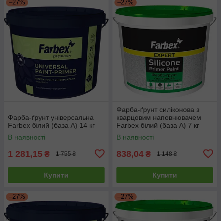
–27%
–27%
Фарба-ґрунт силіконова з
Фарба-ґрунт універсальна
кварцовим наповнювачем
Farbex білий (база А) 14 кг
Farbex білий (база А) 7 кг
В наявності
В наявності
1 281,15
838,04
₴
₴
1 755 ₴
1 148 ₴
Купити
Купити
–27%
–27%