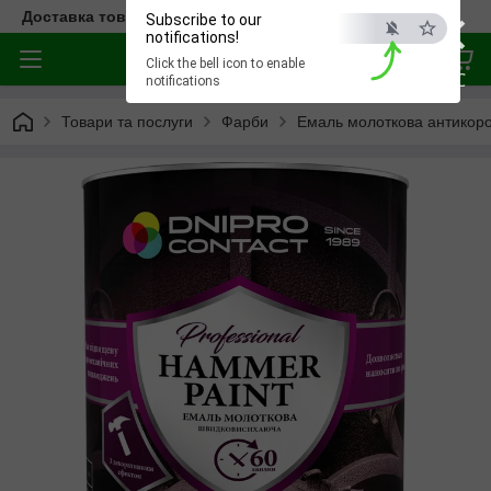
×
Доставка товара по всей Украине
Subscribe to our
notifications!
Click the bell icon to enable
ESC
notifications
Товари та послуги
Фарби
Емаль молоткова антикороз