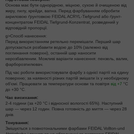
Основа має бути однорідною, міцною, сухою й очищеною від
жиру, пилу, крейди, вапна. Перед фарбуванням обробити
акриловою ґрунтовкою FEIDAL ACRYL-Tiefgrund або ґрунт-
концентратом FEIDAL Tiefgrund-Konzentrat, розведений у
відповідній пропорції.
g>Спосіб нанесення:
Перед використанням ретельно перемішати. Перший шар
допускається розбавити водою до 10% (залежно від
поглинання поверхні), останній шар наносити
нерозбавленим. Можливі варіанти нанесення: пензель, валик,
фарборозпилювач.
Під час роботи використовувати фарбу з однієї партії на єдину
поверхню; за наявності різних партій змішати їх у необхідному
об'ємі. Працювати за температури основи та повітря
від +7
°C
до +30 °C.
Час висихання:
2-4 години (за +20 °C і відносної вологості 65%). Наступний
шар — через 12 годин. Повна готовність до миття — через 28
днів.
Тонування:
Змішується з повнотональними фарбами FEIDAL Vollton-und
Abtönfarbe і тонується на обладнанні за системою FEIDAL