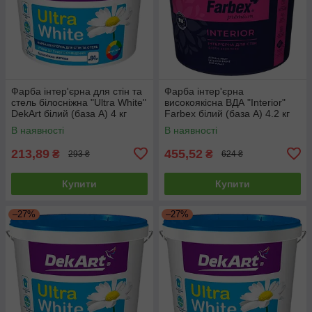
Фарба інтер'єрна для стін та
Фарба інтер'єрна
стель білосніжна "Ultra White"
високоякісна ВДА "Interior"
DekArt білий (база А) 4 кг
Farbex білий (база А) 4.2 кг
В наявності
В наявності
213,89
455,52
₴
₴
293 ₴
624 ₴
Купити
Купити
–27%
–27%