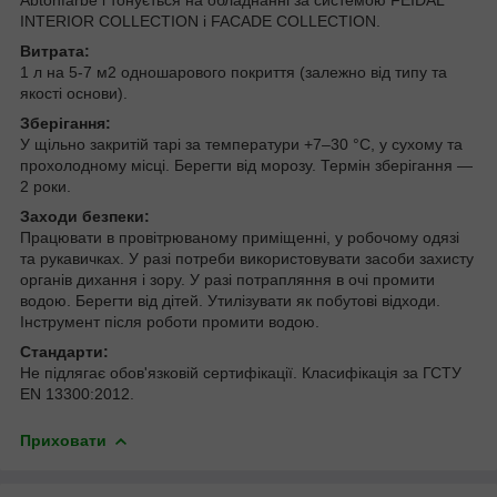
INTERIOR COLLECTION і FACADE COLLECTION.
Витрата:
1 л на 5-7 м2 одношарового покриття (залежно від типу та
якості основи).
Зберігання:
У щільно закритій тарі за температури +7–30 °C, у сухому та
прохолодному місці. Берегти від морозу. Термін зберігання —
2 роки.
Заходи безпеки:
Працювати в провітрюваному приміщенні, у робочому одязі
та рукавичках. У разі потреби використовувати засоби захисту
органів дихання і зору. У разі потрапляння в очі промити
водою. Берегти від дітей. Утилізувати як побутові відходи.
Інструмент після роботи промити водою.
Стандарти:
Не підлягає обов'язковій сертифікації. Класифікація за ГСТУ
EN 13300:2012.
Приховати