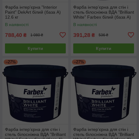
Фарба інтер'єрна "Interior
Фарба інтер’єрна для стін і
Paint" DekArt білий (база А)
стель білосніжна ВДА "Brilliant
12.6 кг
White" Farbex білий (база А)
4.2 кг
В наявності
В наявності
788,40
391,28
₴
₴
1 080 ₴
536 ₴
Купити
Купити
–27%
–27%
Фарба інтер’єрна для стін і
Фарба інтер’єрна для стін і
стель білосніжна ВДА "Brilliant
стель білосніжна ВДА "Brilliant