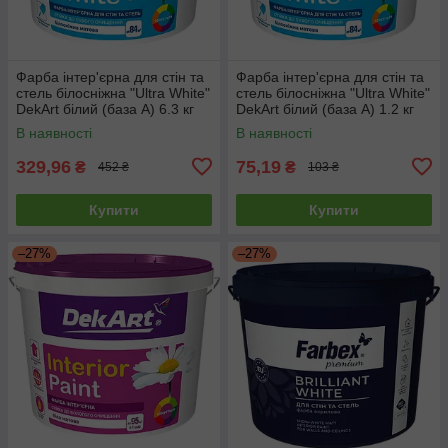
Фарба інтер'єрна для стін та
Фарба інтер'єрна для стін та
стель білосніжна "Ultra White"
стель білосніжна "Ultra White"
DekArt білий (база А) 6.3 кг
DekArt білий (база А) 1.2 кг
В наявності
В наявності
329,96
75,19
₴
₴
452 ₴
103 ₴
Купити
Купити
–27%
–27%