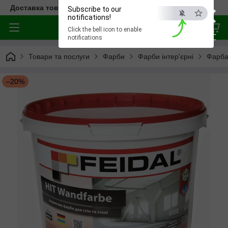
×
Доставка товара по всей Украине
Subscribe to our
notifications!
Click the bell icon to enable
ESC
notifications
Товари та послуги
Фарби
Фарби інтер'єрні
Фарба 
–20%