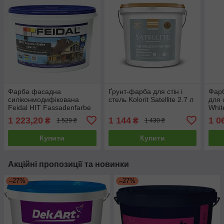
Фарба фасадна
Ґрунт-фарба для стін і
Фарб
силіконмодифікована
стель Kolorit Satellite 2.7 л
для с
Feidal HIT Fassadenfarbe
Whit
spezial 5л
14 к
1 223,20
1 144
1 0
₴
₴
1 529 ₴
1 430 ₴
Купити
Купити
Акційні пропозиції та новинки
–27%
–27%