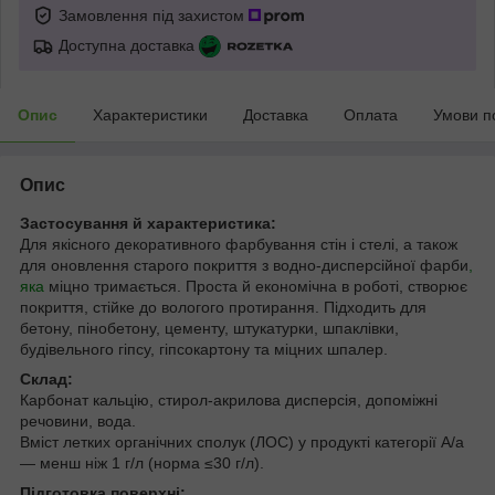
Замовлення під захистом
Доступна доставка
Опис
Характеристики
Доставка
Оплата
Умови п
Опис
Застосування й характеристика:
Для якісного декоративного фарбування стін і стелі, а також
для оновлення старого покриття з водно-дисперсійної фарби
,
яка
міцно тримається. Проста й економічна в роботі, створює
покриття, стійке до вологого протирання. Підходить для
бетону, пінобетону, цементу, штукатурки, шпаклівки,
будівельного гіпсу, гіпсокартону та міцних шпалер.
Склад:
Карбонат кальцію, стирол-акрилова дисперсія, допоміжні
речовини, вода.
Вміст летких органічних сполук (ЛОС) у продукті категорії А/а
— менш ніж 1 г/л (норма ≤30 г/л).
Підготовка поверхні: