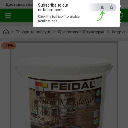
×
Доставка товара по всей Украине
Subscribe to our
notifications!
Click the bell icon to enable
ESC
notifications
Товари та послуги
Декоративна Штукатурка
Інтер'єрн
–15%