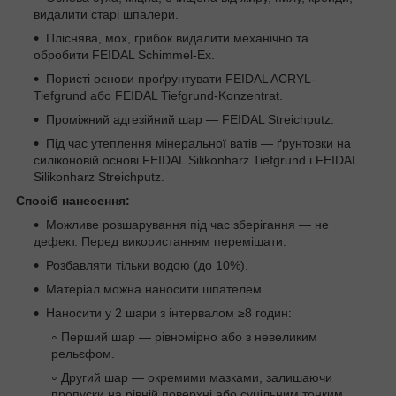
видалити старі шпалери.
Пліснява, мох, грибок видалити механічно та
обробити FEIDAL Schimmel-Ex.
Пористі основи проґрунтувати FEIDAL ACRYL-
Tiefgrund або FEIDAL Tiefgrund-Konzentrat.
Проміжний адгезійний шар — FEIDAL Streichputz.
Під час утеплення мінеральної ватів — ґрунтовки на
силіконовій основі FEIDAL Silikonharz Tiefgrund і FEIDAL
Silikonharz Streichputz.
Спосіб нанесення:
Можливе розшарування під час зберігання — не
дефект. Перед використанням перемішати.
Розбавляти тільки водою (до 10%).
Матеріал можна наносити шпателем.
Наносити у 2 шари з інтервалом ≥8 годин:
Перший шар — рівномірно або з невеликим
рельєфом.
Другий шар — окремими мазками, залишаючи
пропуски на рівній поверхні або суцільним тонким