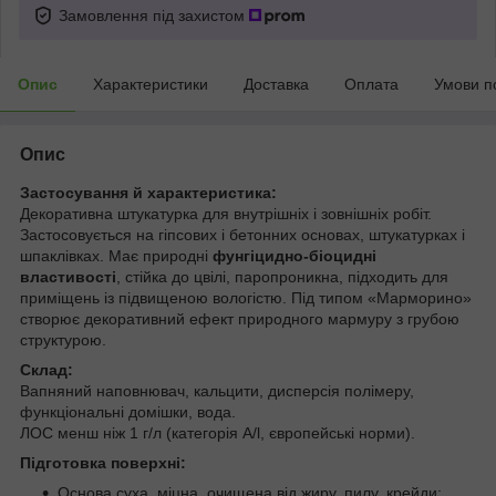
Замовлення під захистом
Опис
Характеристики
Доставка
Оплата
Умови п
Опис
Застосування й характеристика:
Декоративна штукатурка для внутрішніх і зовнішніх робіт.
Застосовується на гіпсових і бетонних основах, штукатурках і
шпаклівках. Має природні
фунгіцидно-біоцидні
властивості
, стійка до цвілі, паропроникна, підходить для
приміщень із підвищеною вологістю. Під типом «Марморино»
створює декоративний ефект природного мармуру з грубою
структурою.
Склад:
Вапняний наповнювач, кальцити, дисперсія полімеру,
функціональні домішки, вода.
ЛОС менш ніж 1 г/л (категорія A/l, європейські норми).
Підготовка поверхні:
Основа суха, міцна, очищена від жиру, пилу, крейди;