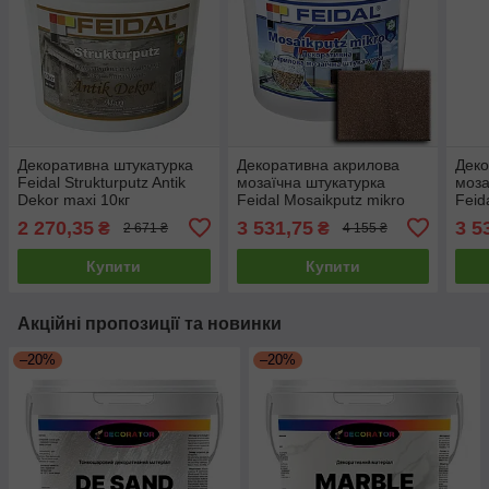
Декоративна штукатурка
Декоративна акрилова
Деко
Feidal Strukturputz Antik
мозаїчна штукатурка
моза
Dekor maxi 10кг
Feidal Mosaikputz mikro
Feid
M10 15кг
M14 
2 270,35
3 531,75
3 5
₴
₴
2 671 ₴
4 155 ₴
Купити
Купити
Акційні пропозиції та новинки
–20%
–20%