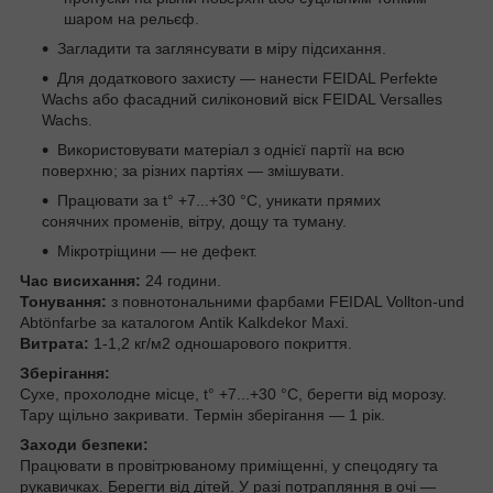
шаром на рельєф.
Загладити та заглянсувати в міру підсихання.
Для додаткового захисту — нанести FEIDAL Perfekte
Wachs або фасадний силіконовий віск FEIDAL Versalles
Wachs.
Використовувати матеріал з однієї партії на всю
поверхню; за різних партіях — змішувати.
Працювати за t° +7...+30 °C, уникати прямих
сонячних променів, вітру, дощу та туману.
Мікротріщини — не дефект.
Час висихання:
24 години.
Тонування:
з повнотональними фарбами FEIDAL Vollton-und
Abtönfarbe за каталогом Antik Kalkdekor Maxi.
Витрата:
1-1,2 кг/м2 одношарового покриття.
Зберігання:
Сухе, прохолодне місце, t° +7...+30 °C, берегти від морозу.
Тару щільно закривати. Термін зберігання — 1 рік.
Заходи безпеки:
Працювати в провітрюваному приміщенні, у спецодягу та
рукавичках. Берегти від дітей. У разі потрапляння в очі —