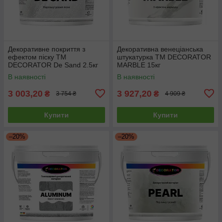
Декоративне покриття з
Декоративна венеціанська
ефектом піску TM
штукатурка TM DECORATOR
DECORATOR De Sand 2.5кг
MARBLE 15кг
В наявності
В наявності
3 003,20
3 927,20
₴
₴
3 754 ₴
4 909 ₴
Купити
Купити
–20%
–20%