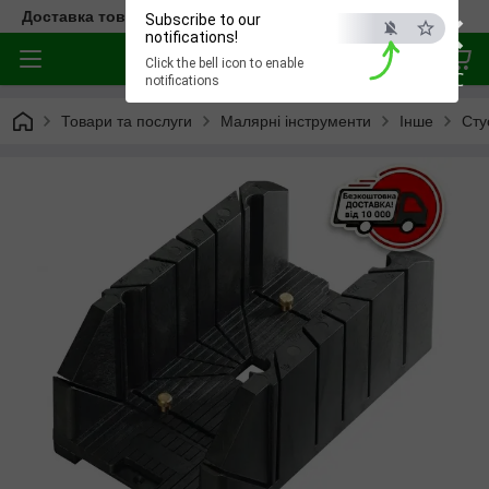
×
Доставка товара по всей Украине
Subscribe to our
notifications!
Click the bell icon to enable
ESC
notifications
Товари та послуги
Малярні інструменти
Інше
Сту