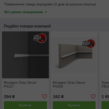
Повернення товару впродовж 14 днів за рахунок покупця
Всі умови повернення
Подібні товари компанії
Молдинг Orac Decor
Молдинг Orac Decor
Тран
PX117
PX209
FB1
294
162
1 6
₴
₴
Купити
Купити