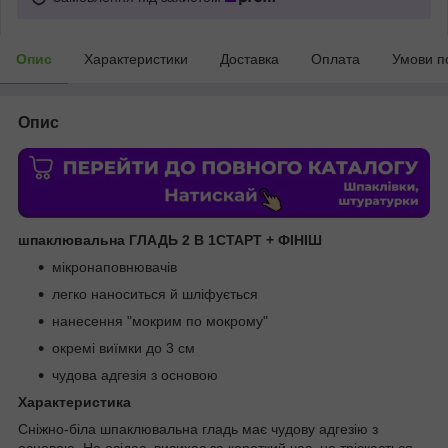
Опис
Характеристики
Доставка
Оплата
Умови п
Опис
шпаклювальна ГЛАДЬ 2 В 1СТАРТ + ФІНІШ
мікронаповнювачів
легко наноситься й шліфується
нанесення "мокрим по мокрому"
окремі виїмки до 3 см
чудова адгезія з основою
Характеристика
Сніжно-біла шпаклювальна гладь має чудову адгезію з
основою. Не осідає, висихає за короткий час, не тріскається