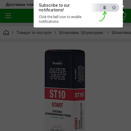
×
Доставка товара по всей Украине
Subscribe to our
notifications!
Click the bell icon to enable
ESC
notifications
Товари та послуги
Шпаклівки, Штукатурки.
Шпаклівка