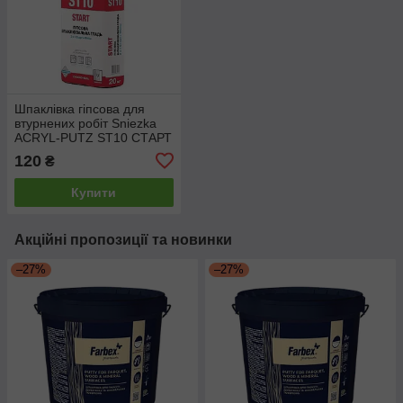
Шпаклівка гіпсова для
втурнених робіт Sniezka
ACRYL-PUTZ ST10 СТАРТ
5 кг
120
₴
Купити
Акційні пропозиції та новинки
–27%
–27%