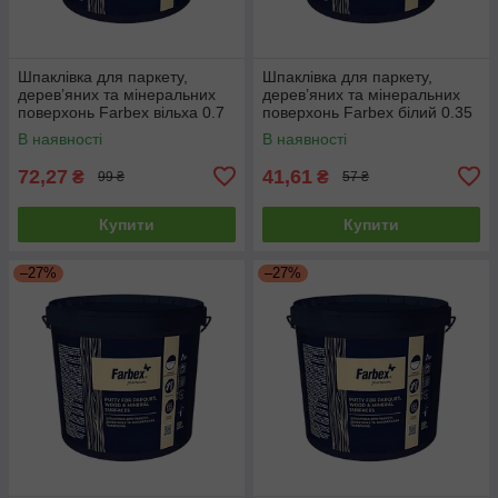
Шпаклівка для паркету,
Шпаклівка для паркету,
дерев’яних та мінеральних
дерев’яних та мінеральних
поверхонь Farbex вільха 0.7
поверхонь Farbex білий 0.35
кг
кг
В наявності
В наявності
72,27
41,61
₴
₴
99 ₴
57 ₴
Купити
Купити
–27%
–27%