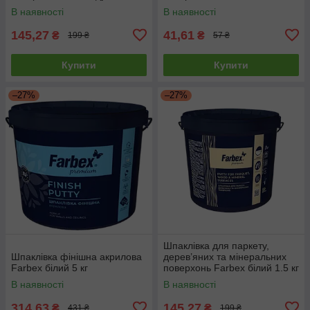
кг
В наявності
В наявності
145,27
41,61
₴
₴
199 ₴
57 ₴
Купити
Купити
–27%
–27%
Шпаклівка для паркету,
Шпаклівка фінішна акрилова
дерев’яних та мінеральних
Farbex білий 5 кг
поверхонь Farbex білий 1.5 кг
В наявності
В наявності
314,63
145,27
₴
₴
431 ₴
199 ₴