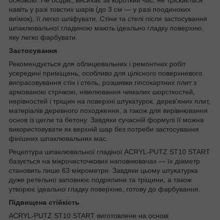
навіть у разі товстих шарів (до 3 см — у разі поодиноких
виїмок), її легко шліфувати. Стіни та стелі після застосування
шпаклювальної гладиною мають ідеально гладку поверхню,
яку легко фарбувати.
Застосування
Рекомендується для облицювальних і ремонтних робіт
усередині приміщень, особливо для цілісного поверхневого
випрасовування стін і стель, розшивки гіпсокартних плит з
армованою стрічкою, нівелювання чималих шорсткостей,
нерівностей і тріщин на поверхні штукатурок, дерев'яних плит,
матеріалів деревного походження, а також для вирівнювання
основ із цегли та бетону. Завдяки сучасній формулі її можна
використовувати як верхній шар без потреби застосування
фінішних шпаклювальних мас.
Рецептура шпаклювальної гладіної ACRYL-PUTZ ST10 START
базується на мікрочасточкових наповнювачах — їх діаметр
становить лише 63 мікрометри. Завдяки цьому штукатурка
дуже ретельно заповнює подряпини та тріщини, а також
утворює ідеально гладку поверхню, готову до фарбування.
Підвищена стійкість
ACRYL-PUTZ ST10 START виготовлене на основі