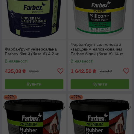
Фарба-ґрунт силіконова з
Фарба-ґрунт універсальна
кварцовим наповнювачем
Farbex білий (база А) 4.2 кг
Farbex білий (база А) 14 кг
В наявності
В наявності
435,08
1 642,50
₴
₴
596 ₴
2 250 ₴
Купити
Купити
–27%
–27%