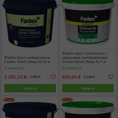
Фарба-ґрунт силіконова з
Фарба-ґрунт універсальна
кварцовим наповнювачем
Farbex білий (база А) 14 кг
Farbex білий (база А) 7 кг
В наявності
В наявності
1 281,15
838,04
₴
₴
1 755 ₴
1 148 ₴
Купити
Купити
–27%
–27%