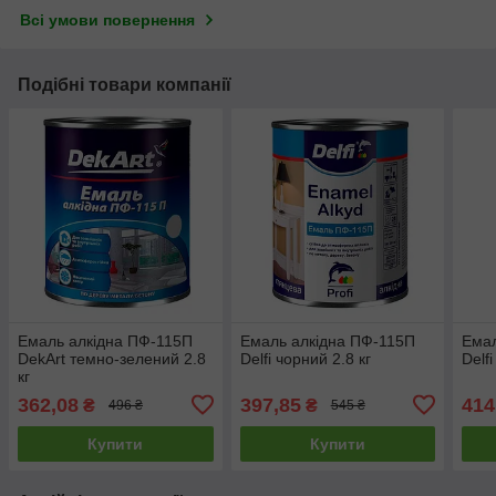
Всі умови повернення
Подібні товари компанії
Емаль алкідна ПФ-115П
Емаль алкідна ПФ-115П
Емал
DekArt темно-зелений 2.8
Delfi чорний 2.8 кг
Delfi
кг
362,08
397,85
414
₴
₴
496 ₴
545 ₴
Купити
Купити