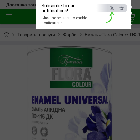
×
Доставка товара по всей Украине
Subscribe to our
notifications!
Click the bell icon to enable
ESC
notifications
Товари та послуги
Фарби
Емаль «Flora Colour» ПФ-1