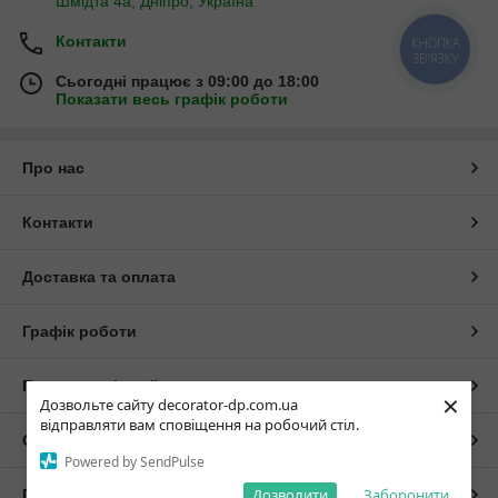
Шмідта 4а, Дніпро, Україна
Контакти
КНОПКА
ЗВ'ЯЗКУ
Сьогодні працює з 09:00 до 18:00
Показати весь графік роботи
Про нас
Контакти
Доставка та оплата
Графік роботи
Повна версія сайту
×
Дозвольте сайту decorator-dp.com.ua
відправляти вам сповіщення на робочий стіл.
Сайт створено на маркетплейсі
Prom.ua
Powered by SendPulse
Дозволити
Заборонити
Політика конфіденційності