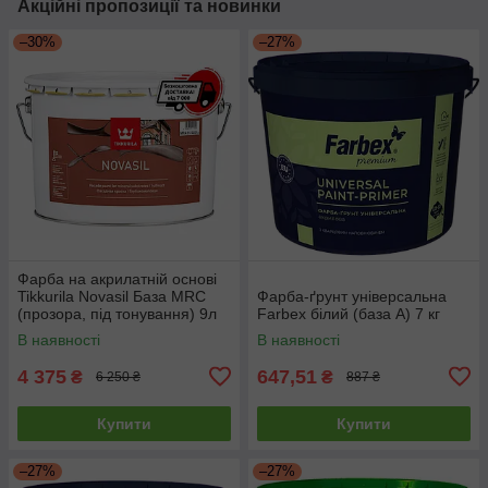
Акційні пропозиції та новинки
–30%
–27%
Фарба на акрилатній основі
Tikkurila Novasil База MRС
Фарба-ґрунт універсальна
(прозора, під тонування) 9л
Farbex білий (база А) 7 кг
В наявності
В наявності
4 375
647,51
₴
₴
6 250 ₴
887 ₴
Купити
Купити
–27%
–27%