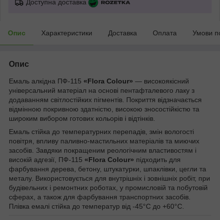
Доступна доставка
Опис
Характеристики
Доставка
Оплата
Умови п
Опис
Емаль алкідна ПФ-115
«Flora Colour»
— високоякісний
універсальний матеріал на основі пентафталевого лаку з
додаванням світлостійких пігментів. Покриття відзначається
відмінною покривною здатністю, високою зносостійкістю та
широким вибором готових кольорів і відтінків.
Емаль стійка до температурних перепадів, змін вологості
повітря, впливу паливно-мастильних матеріалів та миючих
засобів. Завдяки покращеним реологічним властивостям і
високій адгезії, ПФ-115
«Flora Colour»
підходить для
фарбування дерева, бетону, штукатурки, шпаклівки, цегли та
металу. Використовується для внутрішніх і зовнішніх робіт, при
будівельних і ремонтних роботах, у промисловій та побутовій
сферах, а також для фарбування транспортних засобів.
Плівка емалі стійка до температур від -45°С до +60°С.