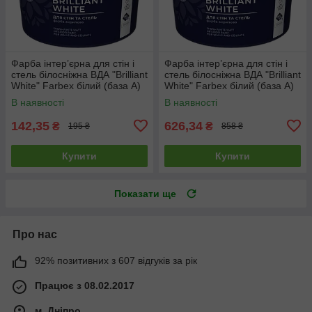
Фарба інтер’єрна для стін і
Фарба інтер’єрна для стін і
стель білосніжна ВДА "Brilliant
стель білосніжна ВДА "Brilliant
White" Farbex білий (база А)
White" Farbex білий (база А)
1.4 кг
7 кг
В наявності
В наявності
142,35
626,34
₴
₴
195 ₴
858 ₴
Купити
Купити
Показати ще
Про нас
92% позитивних з 607 відгуків за рік
Працює з 08.02.2017
м. Дніпро