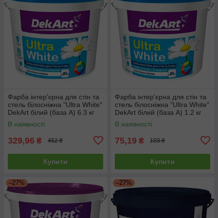
Фарба інтер'єрна для стін та
Фарба інтер'єрна для стін та
стель білосніжна "Ultra White"
стель білосніжна "Ultra White"
DekArt білий (база А) 6.3 кг
DekArt білий (база А) 1.2 кг
В наявності
В наявності
329,96
75,19
₴
₴
452 ₴
103 ₴
Купити
Купити
–27%
–27%