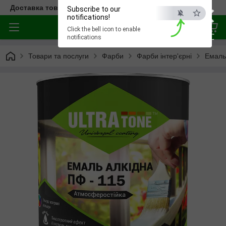
×
Доставка товара по всей Украине
Subscribe to our
notifications!
Click the bell icon to enable
ESC
notifications
Товари та послуги
Фарби
Фарби інтер'єрні
Емаль