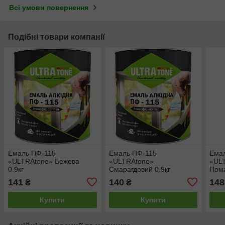
Всі умови повернення
Подібні товари компанії
Емаль ПФ-115
Емаль ПФ-115
Ема
«ULTRAtone» Бежева
«ULTRAtone»
«UL
0.9кг
Смарагдовий 0.9кг
Пома
141
140
148
₴
₴
Купити
Купити