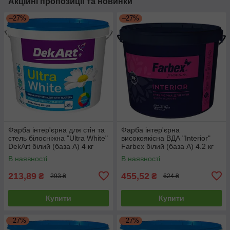
Акційні пропозиції та новинки
–27%
–27%
Фарба інтер'єрна для стін та
Фарба інтер'єрна
стель білосніжна "Ultra White"
високоякісна ВДА "Interior"
DekArt білий (база А) 4 кг
Farbex білий (база А) 4.2 кг
В наявності
В наявності
213,89
455,52
₴
₴
293 ₴
624 ₴
Купити
Купити
–27%
–27%