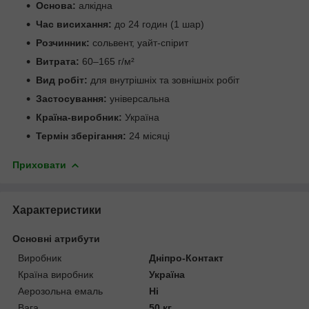
Основа:
алкідна
Час висихання:
до 24 годин (1 шар)
Розчинник:
сольвент, уайт-спірит
Витрата:
60–165 г/м²
Вид робіт:
для внутрішніх та зовнішніх робіт
Застосування:
універсальна
Країна-виробник:
Україна
Термін зберігання:
24 місяці
Приховати
Характеристики
Основні атрибути
Виробник
Дніпро-Контакт
Країна виробник
Україна
Аерозольна емаль
Ні
Вага
50 кг