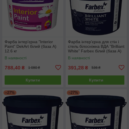
Фарба інтер'єрна "Interior
Фарба інтер’єрна для стін і
Paint" DekArt білий (база А)
стель білосніжна ВДА "Brilliant
12.6 кг
White" Farbex білий (база А)
4.2 кг
В наявності
В наявності
788,40
391,28
₴
₴
1 080 ₴
536 ₴
Купити
Купити
–27%
–27%