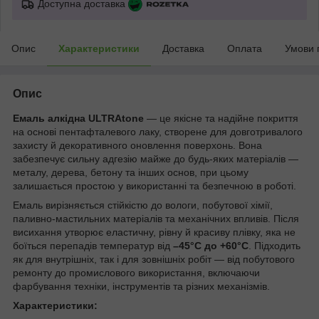
Доступна доставка
Опис
Характеристики
Доставка
Оплата
Умови 
Опис
Емаль алкідна ULTRAtone
— це якісне та надійне покриття
на основі пентафталевого лаку, створене для довготривалого
захисту й декоративного оновлення поверхонь. Вона
забезпечує сильну адгезію майже до будь-яких матеріалів —
металу, дерева, бетону та інших основ, при цьому
залишається простою у використанні та безпечною в роботі.
Емаль вирізняється стійкістю до вологи, побутової хімії,
паливно-мастильних матеріалів та механічних впливів. Після
висихання утворює еластичну, рівну й красиву плівку, яка не
боїться перепадів температур від
–45°C до +60°C
. Підходить
як для внутрішніх, так і для зовнішніх робіт — від побутового
ремонту до промислового використання, включаючи
фарбування техніки, інструментів та різних механізмів.
Характеристики: