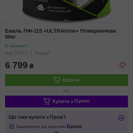
Емаль ПФ-115 «ULTRAtone» Помаранчева
50кг
В наявності
Код: DC517
Роздріб
6 799
₴
Купити
або
Купити з
Що таке купити з Пром?
Замовлення під захистом