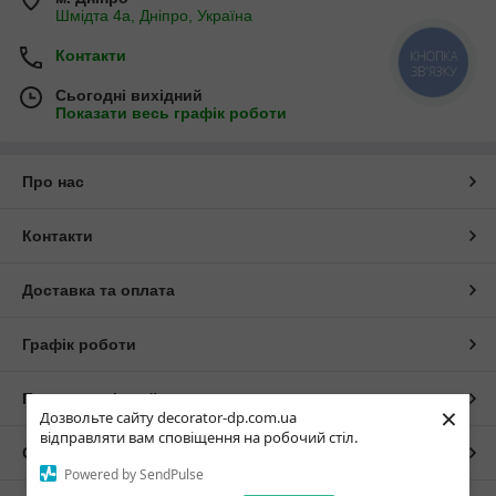
Шмідта 4а, Дніпро, Україна
Контакти
КНОПКА
ЗВ'ЯЗКУ
Сьогодні вихідний
Показати весь графік роботи
Про нас
Контакти
Доставка та оплата
Графік роботи
Повна версія сайту
×
Дозвольте сайту decorator-dp.com.ua
відправляти вам сповіщення на робочий стіл.
Сайт створено на маркетплейсі
Prom.ua
Powered by SendPulse