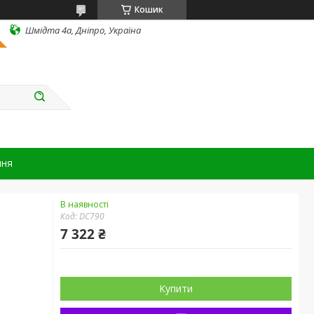
Кошик
Шмідта 4а, Дніпро, Україна
ння
В наявності
Код:
DC790
7 322 ₴
Купити