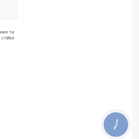
них та
 стійке
КНОПКА
ЗВ'ЯЗКУ