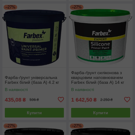
–27%
–27%
Фарба-ґрунт силіконова з
Фарба-ґрунт універсальна
кварцовим наповнювачем
Farbex білий (база А) 4.2 кг
Farbex білий (база А) 14 кг
В наявності
В наявності
435,08
1 642,50
₴
₴
596 ₴
2 250 ₴
Купити
Купити
–27%
–27%