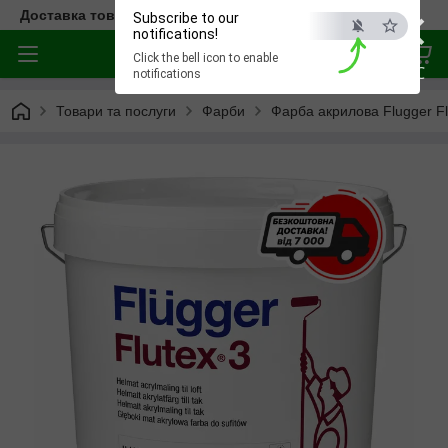
×
Доставка товара по всей Украине
Subscribe to our
notifications!
Click the bell icon to enable
ESC
notifications
Товари та послуги
Фарби
Фарба акрилова Flugger Fl