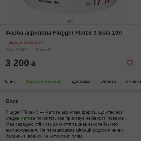
Фарба акрилова Flugger Flutex 3 Біла 10л
Немає в наявності
Код: 13882
Роздріб
3 200
₴
Опис
Характеристики
Доставка
Оплата
Умови 
Опис
Flugger Flutex 3 — матова акрилова фарба, що утворює
гладке
мато
ве покриття, яке приховує нерівності поверхні.
Має середню стійкість до миття та знак європейського
екомаркування. Не перешкоджає міграції водорозчинних
барвників, водних і нікотинових плям.