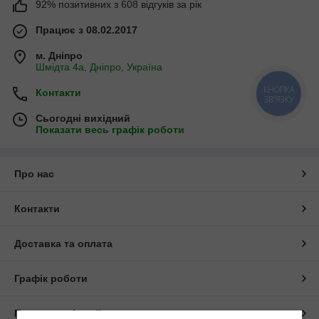
92% позитивних з 608 відгуків за рік
Працює з 08.02.2017
м. Дніпро
Шмідта 4а, Дніпро, Україна
КНОПКА
Контакти
ЗВ'ЯЗКУ
Сьогодні вихідний
Показати весь графік роботи
Про нас
Контакти
Доставка та оплата
Графік роботи
Повна версія сайту