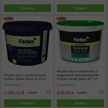
Купити
Купити
–27%
–27%
Фарба-ґрунт силіконова з
Фарба-ґрунт універсальна
кварцовим наповнювачем
Farbex білий (база А) 14 кг
Farbex білий (база А) 7 кг
В наявності
В наявності
1 281,15
838,04
₴
₴
1 755 ₴
1 148 ₴
Купити
Купити