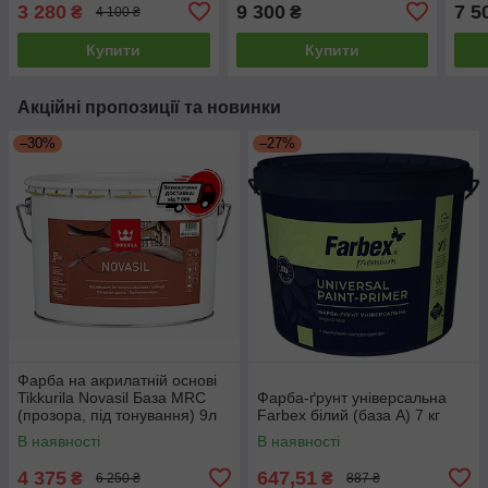
9.1л
3 280
9 300
7 5
₴
₴
4 100 ₴
Купити
Купити
Акційні пропозиції та новинки
–30%
–27%
Фарба на акрилатній основі
Tikkurila Novasil База MRС
Фарба-ґрунт універсальна
(прозора, під тонування) 9л
Farbex білий (база А) 7 кг
В наявності
В наявності
4 375
647,51
₴
₴
6 250 ₴
887 ₴