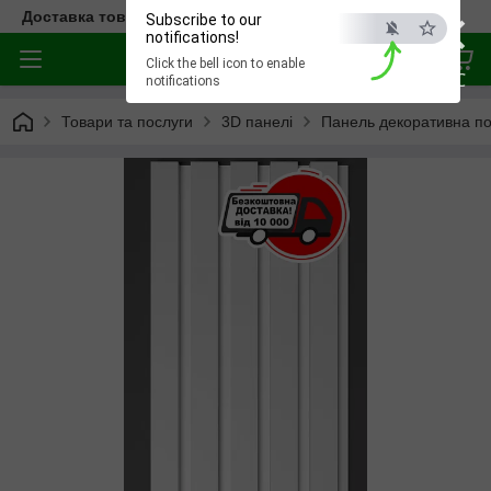
×
Доставка товара по всей Украине
Subscribe to our
notifications!
Click the bell icon to enable
ESC
notifications
Товари та послуги
3D панелі
Панель декоративна по