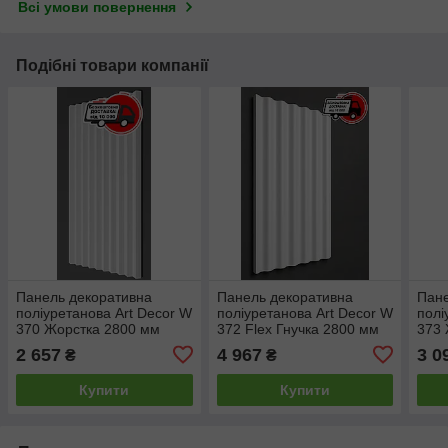
Всі умови повернення
Подібні товари компанії
Панель декоративна
Панель декоративна
Пане
поліуретанова Art Decor W
поліуретанова Art Decor W
полі
370 Жорстка 2800 мм
372 Flex Гнучка 2800 мм
373 
2 657
4 967
3 0
₴
₴
Купити
Купити