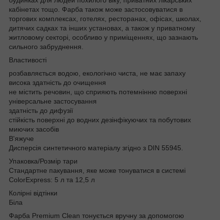
кабінетах тощо. Фарба також може застосовуватися в
торгових комплексах, готелях, ресторанах, офісах, школах,
дитячих садках та інших установах, а також у приватному
житловому секторі, особливо у приміщеннях, що зазнають
сильного забруднення.
Властивості
розбавляється водою, екологічно чиста, не має запаху
висока здатність до очищення
не містить речовин, що сприяють потемнінню поверхні
універсальне застосування
здатність до дифузії
стійкість поверхні до водних дезінфікуючих та побутових
миючих засобів
В'яжуче
Дисперсія синтетичного матеріалу згідно з DIN 55945.
Упаковка/Розмір тари
Стандартне пакування, яке може тонуватися в системі
ColorExpress: 5 л та 12,5 л
Колірні відтінки
Біла
Фарба Premium Clean тонується вручну за допомогою