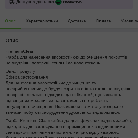
Доступна доставка
Опис
Характеристики
Доставка
Оплата
Умови п
Опис
PremiumClean
Фарба для нанесення високостійких до очищення покриттів
на внутрішні поверхні, схильні до навантажень.
Опис продукту
Сфера застосування
Для нанесення високостійких до чищення та
несприйнятливих до бруду покриттів стін та стель на внутрішні
поверхні. Ідеально підходить для областей, що зазнають
підвищених механічних навантажень і потребують
регулярного очищення. Незважаючи на матову поверхню,
звичайні побутові забруднення дуже легко видаляються.
Фарба Premium Clean стійка до дезінфікуючих водних засобів,
підходить для застосування в приміщеннях з підвищеними
санітарно-гігієнічними вимогами, наприклад, у лікарнях,
будинках для людей похилого віку, приватних лікарських