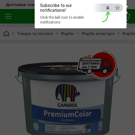
×
Доставка товара по всей Украине
Subscribe to our
notifications!
Click the bell icon to enable
ESC
notifications
Товари та послуги
Фарби
Фарби інтер'єрні
Фарба 