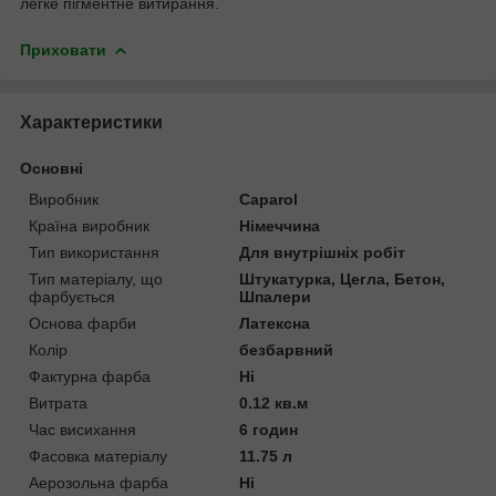
легке пігментне витирання.
Приховати
Характеристики
Основні
Виробник
Caparol
Країна виробник
Німеччина
Тип використання
Для внутрішніх робіт
Тип матеріалу, що
Штукатурка, Цегла, Бетон,
фарбується
Шпалери
Основа фарби
Латексна
Колір
безбарвний
Фактурна фарба
Ні
Витрата
0.12 кв.м
Час висихання
6 годин
Фасовка матеріалу
11.75 л
Аерозольна фарба
Ні