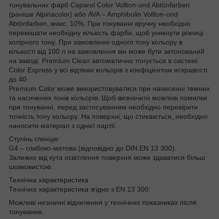
тонувальних фарб Caparol Color Vollton-und Abtönfarben
(раніше Alpinacolor) або AVA – Amphibolin Vollton-und
Abtönfarben, макс. 10%. При тонуванні вручну необхідно
перемішати необхідну кількість фарби, щоб уникнути різниці
колірного тону. При замовленні одного тону кольору в
кількості від 100 л на замовлення він може бути затонований
на заводі. Premium Clean автоматично тонується в системі
Color Express у всі відтінки кольорів з коефіцієнтом яскравості
до 40.
Premium Color може використовуватися при нанесенні темних
та насичених тонів кольорів. Щоб визначити можливі помилки
при тонуванні, перед застосуванням необхідно перевірити
точність тону кольору. На поверхні, що стикаються, необхідно
наносити матеріал з однієї партії.
Ступінь глянцю
G4 – глибоко-матова (відповідно до DIN EN 13 300).
Залежно від кута освітлення поверхня може здаватися більш
шовковистою.
Технічна характеристика
Технічна характеристика згідно з EN 13 300:
Можливі незначні відхилення у технічних показниках після
тонування.