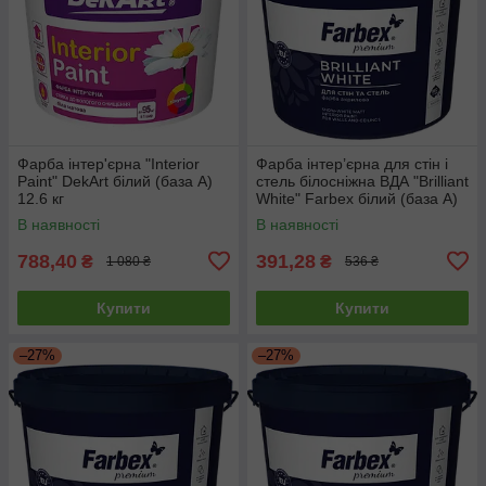
Фарба інтер'єрна "Interior
Фарба інтер’єрна для стін і
Paint" DekArt білий (база А)
стель білосніжна ВДА "Brilliant
12.6 кг
White" Farbex білий (база А)
4.2 кг
В наявності
В наявності
788,40
391,28
₴
₴
1 080 ₴
536 ₴
Купити
Купити
–27%
–27%