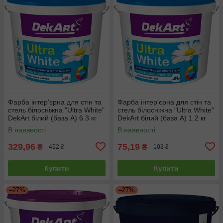
Фарба інтер'єрна для стін та
Фарба інтер'єрна для стін та
стель білосніжна "Ultra White"
стель білосніжна "Ultra White"
DekArt білий (база А) 6.3 кг
DekArt білий (база А) 1.2 кг
В наявності
В наявності
329,96
75,19
₴
₴
452 ₴
103 ₴
Купити
Купити
–27%
–27%