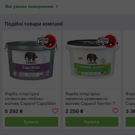
Всі умови повернення
Подібні товари компанії
Фарба інтер'єрна
Фарба інтер'єрна
Фарб
силіконова глибоко-
латексна шовковисто-
лате
матова Caparol CapaSilan
матова Caparol Samtex 7
Capa
E.L.F. База 1, 5л
E.L.F. База 3, 2.35л
E.L.
5 292
2 250
3 3
₴
₴
Купити
Купити