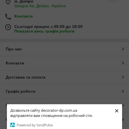
м. Дніпро
Шмідта 4а, Дніпро, Україна
Контакти
Сьогодні працює з 09:00 до 18:00
Показати весь графік роботи
Про нас
Контакти
Доставка та оплата
Графік роботи
Повна версія сайту
×
Дозвольте сайту decorator-dp.com.ua
відправляти вам сповіщення на робочий стіл.
Сайт створено на маркетплейсі
Prom.ua
Powered by SendPulse