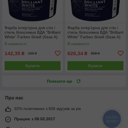
Фарба інтер’єрна для стін і
Фарба інтер’єрна для стін і
стель білосніжна ВДА "Brilliant
стель білосніжна ВДА "Brilliant
White" Farbex білий (база А)
White" Farbex білий (база А)
1.4 кг
7 кг
В наявності
В наявності
142,35
626,34
₴
₴
195 ₴
858 ₴
Купити
Купити
Показати ще
Про нас
92% позитивних з 606 відгуків за рік
КНОПКА
Працює з 08.02.2017
ЗВ'ЯЗКУ