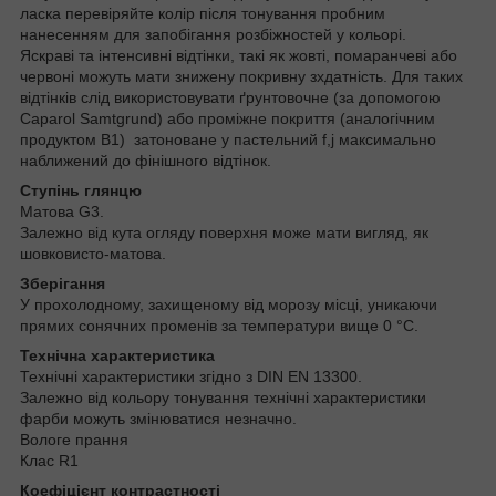
ласка перевіряйте колір після тонування пробним
нанесенням для запобігання розбіжностей у кольорі.
Яскраві та інтенсивні відтінки, такі як жовті, помаранчеві або
червоні можуть мати знижену покривну зхдатність. Для таких
відтінків слід використовувати ґрунтовочне (за допомогою
Caparol Samtgrund) або проміжне покриття (аналогічним
продуктом B1) затоноване у пастельний f,j максимально
наближений до фінішного відтінок.
Ступінь глянцю
Матова G3.
Залежно від кута огляду поверхня може мати вигляд, як
шовковисто-матова.
Зберігання
У прохолодному, захищеному від морозу місці, уникаючи
прямих сонячних променів за температури вище 0 °C.
Технічна характеристика
Технічні характеристики згідно з DIN EN 13300.
Залежно від кольору тонування технічні характеристики
фарби можуть змінюватися незначно.
Вологе прання
Клас R1
Коефіцієнт контрастності