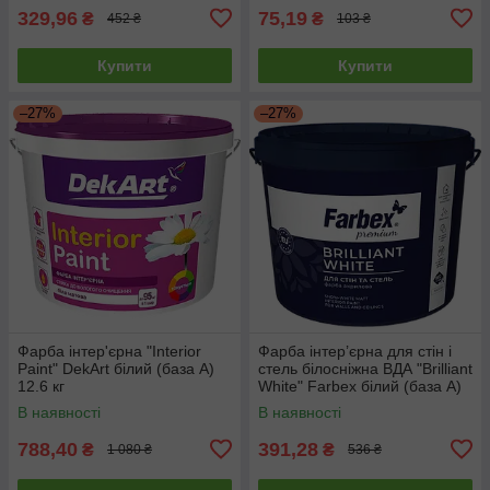
329,96
75,19
₴
₴
452 ₴
103 ₴
Купити
Купити
–27%
–27%
Фарба інтер'єрна "Interior
Фарба інтер’єрна для стін і
Paint" DekArt білий (база А)
стель білосніжна ВДА "Brilliant
12.6 кг
White" Farbex білий (база А)
4.2 кг
В наявності
В наявності
788,40
391,28
₴
₴
1 080 ₴
536 ₴