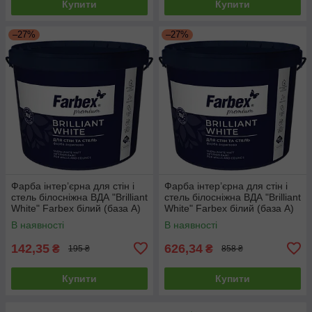
Купити
Купити
–27%
–27%
Фарба інтер’єрна для стін і
Фарба інтер’єрна для стін і
стель білосніжна ВДА "Brilliant
стель білосніжна ВДА "Brilliant
White" Farbex білий (база А)
White" Farbex білий (база А)
1.4 кг
7 кг
В наявності
В наявності
142,35
626,34
₴
₴
195 ₴
858 ₴
Купити
Купити