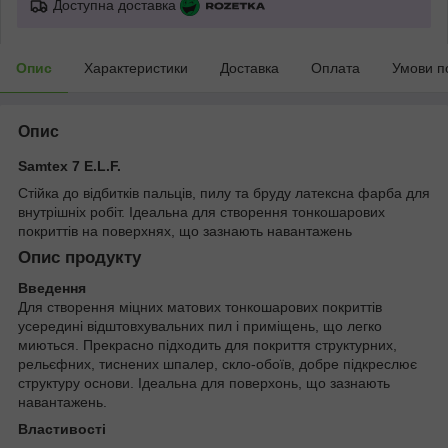
Доступна доставка
Опис
Характеристики
Доставка
Оплата
Умови п
Опис
Samtex 7 E.L.F.
Стійка до відбитків пальців, пилу та бруду латексна фарба для
внутрішніх робіт. Ідеальна для створення тонкошарових
покриттів на поверхнях, що зазнають навантажень
Опис продукту
Введення
Для створення міцних матових тонкошарових покриттів
усередині відштовхувальних пил і приміщень, що легко
миються. Прекрасно підходить для покриття структурних,
рельєфних, тиснених шпалер, скло-обоїв, добре підкреслює
структуру основи. Ідеальна для поверхонь, що зазнають
навантажень.
Властивості