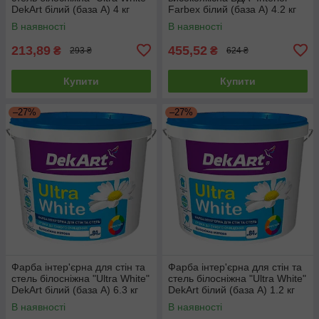
DekArt білий (база А) 4 кг
Farbex білий (база А) 4.2 кг
В наявності
В наявності
213,89
455,52
₴
₴
293 ₴
624 ₴
Купити
Купити
–27%
–27%
Фарба інтер'єрна для стін та
Фарба інтер'єрна для стін та
стель білосніжна "Ultra White"
стель білосніжна "Ultra White"
DekArt білий (база А) 6.3 кг
DekArt білий (база А) 1.2 кг
В наявності
В наявності