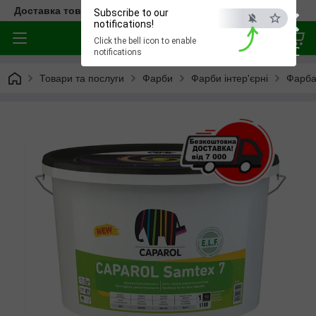
×
Доставка товара по всей Украине
Subscribe to our
notifications!
Click the bell icon to enable
ESC
notifications
Товари та послуги
Фарби
Фарби інтер'єрні
Фарба 