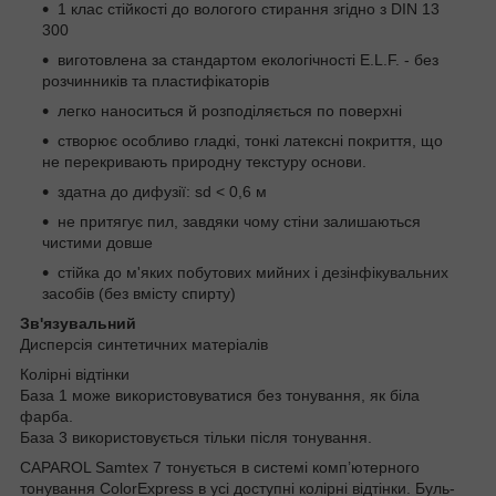
1 клас стійкості до вологого стирання згідно з DIN 13
300
виготовлена за стандартом екологічності E.L.F. - без
розчинників та пластифікаторів
легко наноситься й розподіляється по поверхні
створює особливо гладкі, тонкі латексні покриття, що
не перекривають природну текстуру основи.
здатна до дифузії: sd < 0,6 м
не притягує пил, завдяки чому стіни залишаються
чистими довше
стійка до м'яких побутових мийних і дезінфікувальних
засобів (без вмісту спирту)
Зв'язувальний
Дисперсія синтетичних матеріалів
Колірні відтінки
База 1 може використовуватися без тонування, як біла
фарба.
База 3 використовується тільки після тонування.
CAPAROL Samtex 7 тонується в системі комп’ютерного
тонування ColorExpress в усі доступні колірні відтінки. Буль-