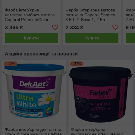
Фарба інтер'єрна
Фарба інтер'єрна матова
Фарб
латексна глибоко-матова
латексна Caparol Samtex
лате
Caparol PremiumColor
3 E.L.F. База 1, 2.5л
7 E.
E.L.F. База 3, 2.35л
вал
3 366
2 334
9 0
₴
₴
та р
Купити
Купити
Акційні пропозиції та новинки
–27%
–27%
Фарба інтер'єрна для стін та
Фарба інтер'єрна
стель білосніжна "Ultra White"
високоякісна ВДА "Interior"