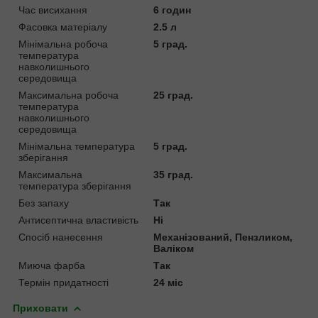
Час висихання
6 годин
Фасовка матеріалу
2.5 л
Мінімальна робоча
5 град.
температура
навколишнього
середовища
Максимальна робоча
25 град.
температура
навколишнього
середовища
Мінімальна температура
5 град.
зберігання
Максимальна
35 град.
температура зберігання
Без запаху
Так
Антисептична властивість
Ні
Спосіб нанесення
Механізований, Пензликом,
Валіком
Миюча фарба
Так
Термін придатності
24 міс
Приховати