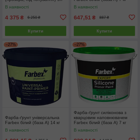
В наявності
В наявності
4 375
647,51
₴
₴
6 250 ₴
887 ₴
Купити
Купити
–27%
–27%
Фарба-ґрунт силіконова з
Фарба-ґрунт універсальна
кварцовим наповнювачем
Farbex білий (база А) 14 кг
Farbex білий (база А) 7 кг
В наявності
В наявності