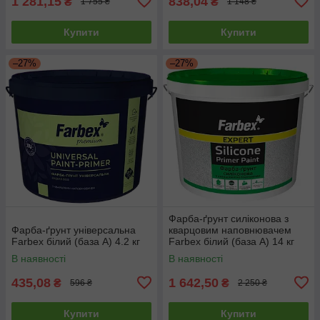
1 281,15
838,04
₴
₴
1 755 ₴
1 148 ₴
Купити
Купити
–27%
–27%
Фарба-ґрунт силіконова з
Фарба-ґрунт універсальна
кварцовим наповнювачем
Farbex білий (база А) 4.2 кг
Farbex білий (база А) 14 кг
В наявності
В наявності
435,08
1 642,50
₴
₴
596 ₴
2 250 ₴
Купити
Купити