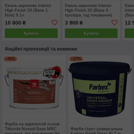
Емаль акрилова Interior
Емаль акрилова Interior
Емал
High Finish 20 (Base 1 -
High Finish 20 (Base 4 -
Inter
Біла) 9.1л
прозора, під тонування)
(Bas
2.8л
10 800
3 900
12 
₴
₴
Купити
Купити
Акційні пропозиції та новинки
–30%
–27%
Фарба на акрилатній основі
Tikkurila Novasil База MRС
Фарба-ґрунт універсальна
(прозора, під тонування) 9л
Farbex білий (база А) 7 кг