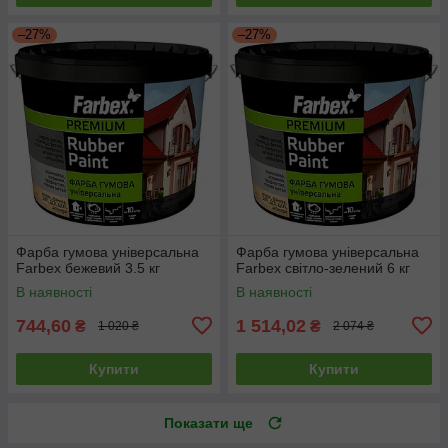
–27%
–27%
Фарба гумова універсальна
Фарба гумова універсальна
Farbex бежевий 3.5 кг
Farbex світло-зелений 6 кг
В наявності
В наявності
744,60
1 514,02
₴
₴
1 020 ₴
2 074 ₴
Купити
Купити
Показати ще