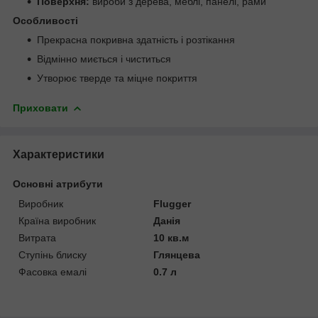
Поверхня:
вироби з дерева, меблі, панелі, рами
Особливості
Прекрасна покривна здатність і розтікання
Відмінно миється і чиститься
Утворює тверде та міцне покриття
Приховати
Характеристики
Основні атрибути
Виробник
Flugger
Країна виробник
Данія
Витрата
10 кв.м
Ступінь блиску
Глянцева
Фасовка емалі
0.7 л