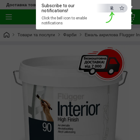
×
Доставка товара по всей Украине
Subscribe to our
notifications!
Click the bell icon to enable
ESC
notifications
Товари та послуги
Фарби
Емаль акрилова Flugger Int