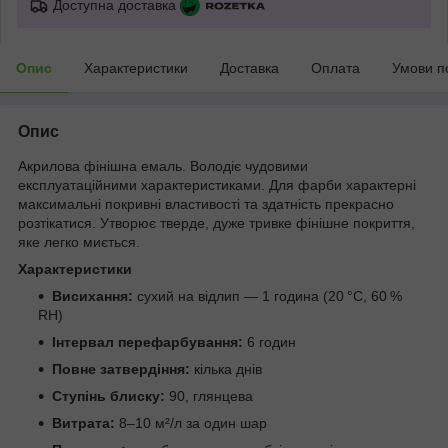
Доступна доставка
Опис
Характеристики
Доставка
Оплата
Умови п
Опис
Акрилова фінішна емаль. Володіє чудовими
експлуатаційними характеристиками. Для фарби характерні
максимальні покривні властивості та здатність прекрасно
розтікатися. Утворює тверде, дуже тривке фінішне покриття,
яке легко миється.
Характеристики
Висихання:
сухий на відлип — 1 година (20 °C, 60 %
RH)
Інтервал перефарбування:
6 годин
Повне затвердіння:
кілька днів
Ступінь блиску:
90, глянцева
Витрата:
8–10 м²/л за один шар