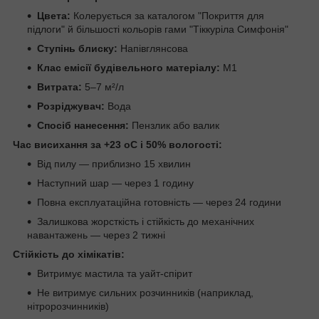
Цвета:
Колерується за каталогом "Покриття для
підлоги" й більшості кольорів гами "Тіккуріла Симфонія"
Ступінь блиску:
Напівглянсова
Клас емісії будівельного матеріалу:
M1
Витрата:
5–7 м²/л
Розріджувач:
Вода
Спосіб нанесення:
Пензлик або валик
Час висихання за +23 oC і 50% вологості:
Від пилу — приблизно 15 хвилин
Наступний шар — через 1 годину
Повна експлуатаційна готовність — через 24 години
Залишкова жорсткість і стійкість до механічних
навантажень — через 2 тижні
Стійкість до хімікатів:
Витримує мастила та уайт-спірит
Не витримує сильних розчинників (наприклад,
нітророзчинників)