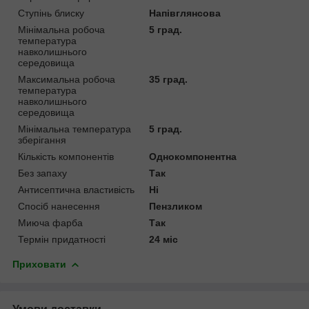
Ступінь блиску
Напівглянсова
Мінімальна робоча
5 град.
температура
навколишнього
середовища
Максимальна робоча
35 град.
температура
навколишнього
середовища
Мінімальна температура
5 град.
зберігання
Кількість компонентів
Однокомпонентна
Без запаху
Так
Антисептична властивість
Ні
Спосіб нанесення
Пензликом
Миюча фарба
Так
Термін придатності
24 міс
Приховати