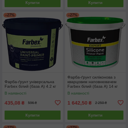
Купити
Купити
–27%
–27%
Фарба-ґрунт силіконова з
Фарба-ґрунт універсальна
кварцовим наповнювачем
Farbex білий (база А) 4.2 кг
Farbex білий (база А) 14 кг
В наявності
В наявності
435,08
1 642,50
₴
₴
596 ₴
2 250 ₴
Купити
Купити
–27%
–27%