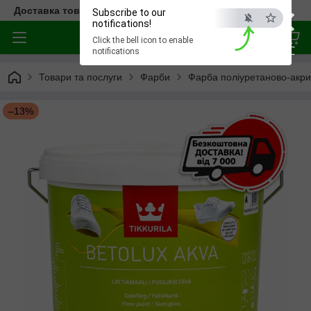
×
Доставка товара по всей Украине
Subscribe to our
notifications!
Click the bell icon to enable
ESC
notifications
Товари та послуги
Фарби
Фарба поліуретаново-акрила
–13%