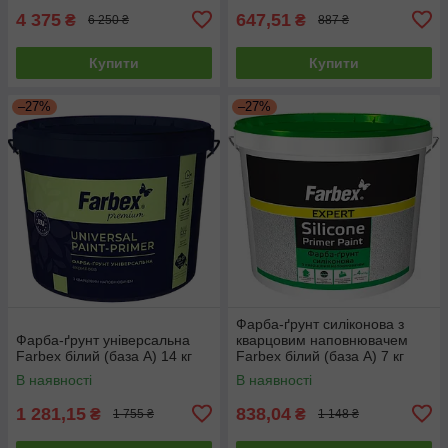
4 375
647,51
₴
₴
6 250 ₴
887 ₴
Купити
Купити
–27%
–27%
Фарба-ґрунт силіконова з
Фарба-ґрунт універсальна
кварцовим наповнювачем
Farbex білий (база А) 14 кг
Farbex білий (база А) 7 кг
В наявності
В наявності
1 281,15
838,04
₴
₴
1 755 ₴
1 148 ₴