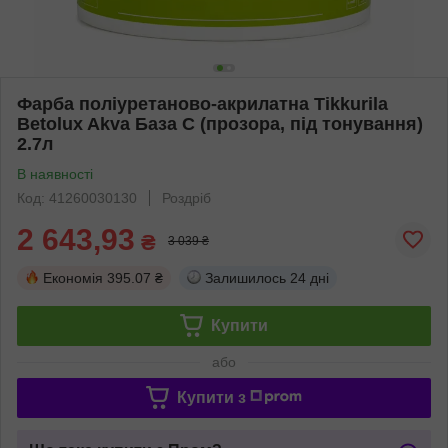
Фарба поліуретаново-акрилатна Tikkurila
Betolux Akva База С (прозора, під тонування)
2.7л
В наявності
Код: 41260030130
Роздріб
2 643,93
₴
3 039 ₴
Економія
395.07 ₴
Залишилось
24 дні
Купити
або
Купити з