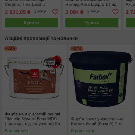
Ceramic Tiles База C
матова Aura Luxpro 1 (під
Akva
(прозора, під тонування)
тонування, прозора В3) 9л
2 831,85
3 004
2 7
₴
₴
3 255 ₴
3 755 ₴
2.7л
Купити
Купити
Акційні пропозиції та новинки
–30%
–27%
Фарба на акрилатній основі
Tikkurila Novasil База MRС
Фарба-ґрунт універсальна
(прозора, під тонування) 9л
Farbex білий (база А) 7 кг
В наявності
В наявності