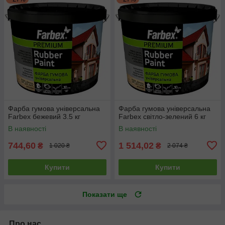
Фарба гумова універсальна
Фарба гумова універсальна
Farbex бежевий 3.5 кг
Farbex світло-зелений 6 кг
В наявності
В наявності
744,60
1 514,02
₴
₴
1 020 ₴
2 074 ₴
Купити
Купити
Показати ще
Про нас