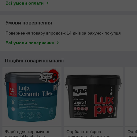
Всі умови оплати
Умови повернення
Повернення товару впродовж 14 днів за рахунок покупця
Всі умови повернення
Подібні товари компанії
Фарба для керамічної
Фарба інтер'єрна
Фарб
плитки Tikkurila Luja
акрилатна абсолютно
акри