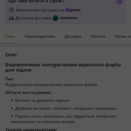
Що таке купити з Пром?
Замовлення під захистом
Доступна доставка
Опис
Характеристики
Доставка
Оплата
Умови п
Опис
Водорозчинна поліуретаново-акрилатна фарба
для підлог
Тип:
Водорозчинна поліуретаново-акрилатна фарба.
Об'єкти застосування:
Бетонні та дерев'яні підлоги
Драбини житлових, торгових і складських приміщень
Підлоги сухих приміщень, що піддаються помірному
механічному та хімічному впливу
Технічні характеристики: