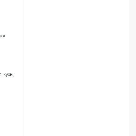
ної
 кухні,