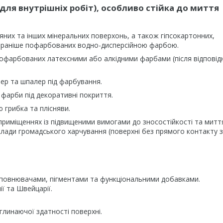
для внутрішніх робіт), особливо стійка до миття
них та інших мінеральних поверхонь, а також гіпсокартонних,
, раніше пофарбованих водно-дисперсійною фарбою.
офарбованих латексними або алкідними фарбами (після відповід
ер та шпалер під фарбування.
фарби під декоративні покриття.
 грибка та плісняви.
приміщеннях із підвищеними вимогами до зносостійкості та миття:
заклади громадського харчування (поверхні без прямого контакту з
аповнювачами, пігментами та функціональними добавками.
ї та Швейцарії.
глинаючої здатності поверхні.