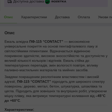
Доступна доставка
Опис
Характеристики
Доставка
Оплата
Умови п
Опис
Емаль алкідна
ПФ-115 “CONTACT”
— високоякісне
універсальне покриття на основі пентафталевого лаку зі
світлостійкими пігментами. Відзначається відмінною
покривною здатністю, високою зносостійкістю та доступністю у
великій кількості кольорів і відтінків. Емаль стійка до
температурних перепадів, змін вологості повітря, впливу
паливно-мастильних матеріалів та мийних засобів.
Завдяки покращеним реологічним властивостям і високій
адгезії,
ПФ-115 “CONTACT”
підходить для широкого спектру
поверхонь: дерево, метал, бетон, штукатурка, шпаклівка та
цегла. Підходить для зовнішніх та внутрішніх робіт, утворюючи
міцну плівку, яка витримує температурні коливання від
–45°C
до +60°C
.
Характеристики: