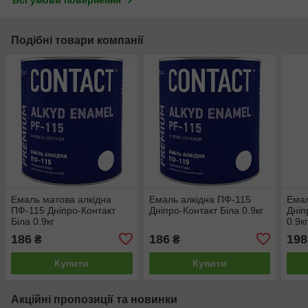
Всі умови повернення
Подібні товари компанії
Емаль матова алкідна
Емаль алкідна ПФ-115
Емал
ПФ-115 Дніпро-Контакт
Дніпро-Контакт Біла 0.9кг
Дніп
Біла 0.9кг
0.9к
186
186
198
₴
₴
Купити
Купити
Акційні пропозиції та новинки