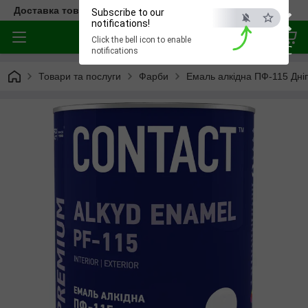
×
Доставка товара по всей Украине
Subscribe to our
notifications!
Click the bell icon to enable
ESC
notifications
Товари та послуги
Фарби
Емаль алкідна ПФ-115 Дніп