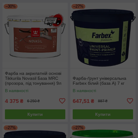
–30%
–27%
Фарба на акрилатній основі
Tikkurila Novasil База MRС
Фарба-ґрунт універсальна
(прозора, під тонування) 9л
Farbex білий (база А) 7 кг
В наявності
В наявності
4 375
647,51
₴
₴
6 250 ₴
887 ₴
Купити
Купити
–27%
–27%