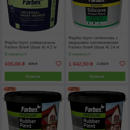
Фарба-ґрунт силіконова з
Фарба-ґрунт універсальна
кварцовим наповнювачем
Farbex білий (база А) 4.2 кг
Farbex білий (база А) 14 кг
В наявності
В наявності
435,08
1 642,50
₴
₴
596 ₴
2 250 ₴
Купити
Купити
–27%
–27%