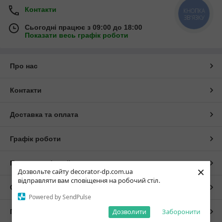
Контакти
Сьогодні працює з 09:00 до 18:00
Показати весь графік роботи
Про нас
Контакти
Доставка та оплата
Графік роботи
Повна версія сайту
×
Дозвольте сайту decorator-dp.com.ua
відправляти вам сповіщення на робочий стіл.
Сайт створено на маркетплейсі
Prom.ua
Powered by SendPulse
Дозволити
Заборонити
Політика конфіденційності