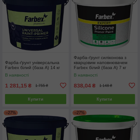
Фарба-ґрунт силіконова з
Фарба-ґрунт універсальна
кварцовим наповнювачем
Farbex білий (база А) 14 кг
Farbex білий (база А) 7 кг
В наявності
В наявності
1 281,15
838,04
₴
₴
1 755 ₴
1 148 ₴
Купити
Купити
–27%
–27%