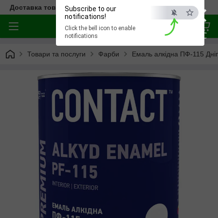
×
Доставка товара по всей Украине
Subscribe to our
notifications!
Click the bell icon to enable
ESC
notifications
Товари та послуги
Фарби
Емаль алкідна ПФ-115 Дні