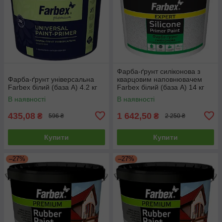
Фарба-ґрунт силіконова з
Фарба-ґрунт універсальна
кварцовим наповнювачем
Farbex білий (база А) 4.2 кг
Farbex білий (база А) 14 кг
В наявності
В наявності
435,08
1 642,50
₴
₴
596 ₴
2 250 ₴
Купити
Купити
–27%
–27%