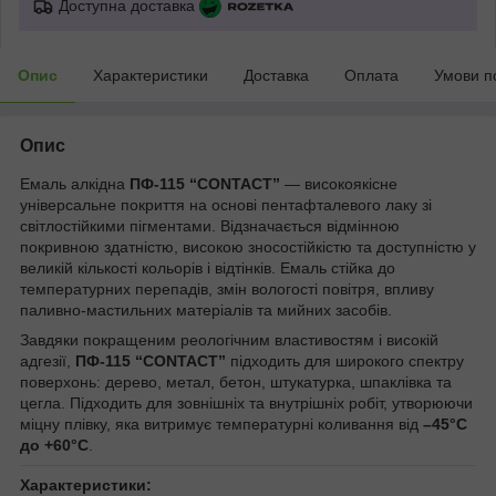
Доступна доставка
Опис
Характеристики
Доставка
Оплата
Умови п
Опис
Емаль алкідна
ПФ-115 “CONTACT”
— високоякісне
універсальне покриття на основі пентафталевого лаку зі
світлостійкими пігментами. Відзначається відмінною
покривною здатністю, високою зносостійкістю та доступністю у
великій кількості кольорів і відтінків. Емаль стійка до
температурних перепадів, змін вологості повітря, впливу
паливно-мастильних матеріалів та мийних засобів.
Завдяки покращеним реологічним властивостям і високій
адгезії,
ПФ-115 “CONTACT”
підходить для широкого спектру
поверхонь: дерево, метал, бетон, штукатурка, шпаклівка та
цегла. Підходить для зовнішніх та внутрішніх робіт, утворюючи
міцну плівку, яка витримує температурні коливання від
–45°C
до +60°C
.
Характеристики: