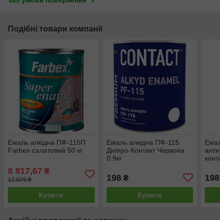
Всі умови повернення
Подібні товари компанії
Емаль алкідна ПФ-115П
Емаль алкідна ПФ-115
Емал
Farbex салатовий 50 кг
Дніпро-Контакт Червона
анти
0.9кг
конт
1 чо
8 817,67
₴
198
198
₴
12 079 ₴
Купити
Купити