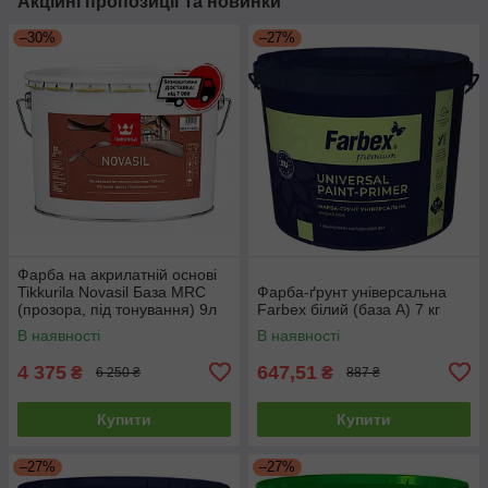
Акційні пропозиції та новинки
–30%
–27%
Фарба на акрилатній основі
Tikkurila Novasil База MRС
Фарба-ґрунт універсальна
(прозора, під тонування) 9л
Farbex білий (база А) 7 кг
В наявності
В наявності
4 375
647,51
₴
₴
6 250 ₴
887 ₴
Купити
Купити
–27%
–27%