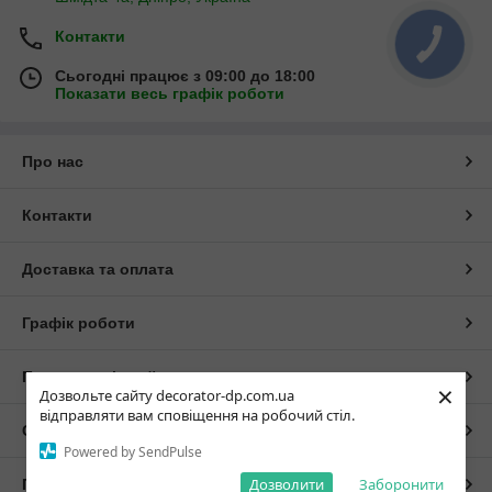
Контакти
Сьогодні працює з 09:00 до 18:00
Показати весь графік роботи
Про нас
Контакти
Доставка та оплата
Графік роботи
Повна версія сайту
×
Дозвольте сайту decorator-dp.com.ua
відправляти вам сповіщення на робочий стіл.
Сайт створено на маркетплейсі
Prom.ua
Powered by SendPulse
Дозволити
Заборонити
Політика конфіденційності