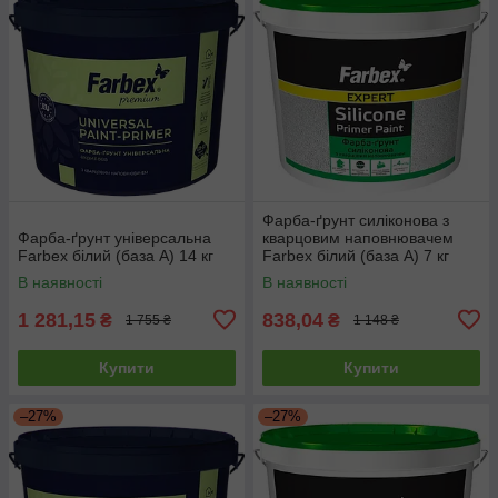
Фарба-ґрунт силіконова з
Фарба-ґрунт універсальна
кварцовим наповнювачем
Farbex білий (база А) 14 кг
Farbex білий (база А) 7 кг
В наявності
В наявності
1 281,15
838,04
₴
₴
1 755 ₴
1 148 ₴
Купити
Купити
–27%
–27%