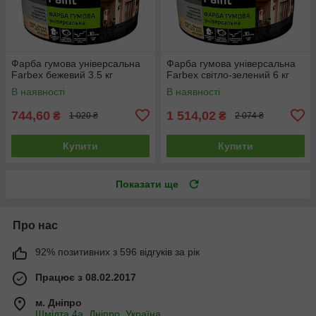
Фарба гумова універсальна
Фарба гумова універсальна
Farbex бежевий 3.5 кг
Farbex світло-зелений 6 кг
В наявності
В наявності
744,60
1 514,02
₴
₴
1 020 ₴
2 074 ₴
Купити
Купити
Показати ще
Про нас
92% позитивних з 596 відгуків за рік
Працює з 08.02.2017
м. Дніпро
Шмідта 4а, Дніпро, Україна