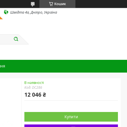
Кошик
Шмідта 4а, Дніпро, Україна
ння
В наявності
Код:
DC286
12 046 ₴
Купити