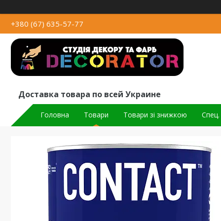
+380 (67) 635-57-77
Доставка товара по всей Украине
Головна
Товари
Товари зі знижкою
Спец.