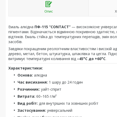
Опис
Х
Емаль алкідна
ПФ-115 “CONTACT”
— високоякісне універсал
пігментами. Відзначається відмінною покривною здатністю, в
відтінків. Емаль стійка до температурних перепадів, змін в
засобів.
Завдяки покращеним реологічним властивостям і високій адг
дерево, метал, бетон, штукатурка, шпаклівка та цегла. Підхо
витримує температурні коливання від
–45°C до +60°C
.
Характеристики:
Основа:
алкідна
Час висихання:
1 шару до 24 годин
Розчинник:
уайт-спірит
Витрата:
60–165 г/м²
Вид робіт:
для внутрішніх та зовнішніх робіт
Застосування:
універсальний