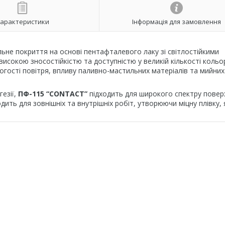
арактеристики
Інформація для замовлення
ьне покриття на основі пентафталевого лаку зі світлостійкими
исокою зносостійкістю та доступністю у великій кількості кольор
ологості повітря, впливу паливно-мастильних матеріалів та мийних
езії,
ПФ-115 “CONTACT”
підходить для широкого спектру повер
дить для зовнішніх та внутрішніх робіт, утворюючи міцну плівку, 