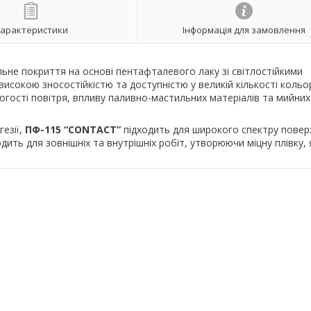
арактеристики
Інформація для замовлення
ьне покриття на основі пентафталевого лаку зі світлостійкими
исокою зносостійкістю та доступністю у великій кількості кольор
ологості повітря, впливу паливно-мастильних матеріалів та мийних
езії,
ПФ-115 “CONTACT”
підходить для широкого спектру повер
дить для зовнішніх та внутрішніх робіт, утворюючи міцну плівку, 