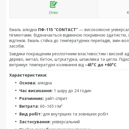
Опис
Х
Емаль алкідна
ПФ-115 “CONTACT”
— високоякісне універсал
пігментами. Відзначається відмінною покривною здатністю, в
відтінків. Емаль стійка до температурних перепадів, змін в
засобів.
Завдяки покращеним реологічним властивостям і високій адг
дерево, метал, бетон, штукатурка, шпаклівка та цегла. Підхо
витримує температурні коливання від
–45°C до +60°C
.
Характеристики:
Основа:
алкідна
Час висихання:
1 шару до 24 годин
Розчинник:
уайт-спірит
Витрата:
60–165 г/м²
Вид робіт:
для внутрішніх та зовнішніх робіт
Застосування:
універсальний