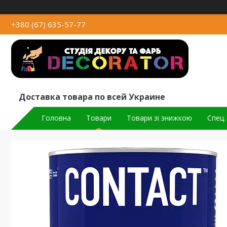
+380 (67) 635-57-77
Доставка товара по всей Украине
Головна
Товари
Товари зі знижкою
Спец.