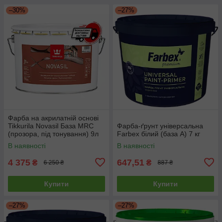
–30%
–27%
Фарба на акрилатній основі
Tikkurila Novasil База MRС
Фарба-ґрунт універсальна
(прозора, під тонування) 9л
Farbex білий (база А) 7 кг
В наявності
В наявності
4 375
647,51
₴
₴
6 250 ₴
887 ₴
Купити
Купити
–27%
–27%