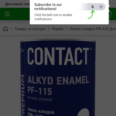
×
Доставка товара по всей Украине
Subscribe to our
notifications!
Click the bell icon to enable
ESC
notifications
Товари та послуги
Фарби
Емаль алкідна ПФ-115 Дніп