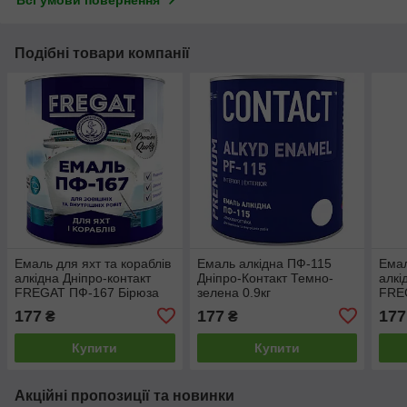
Всі умови повернення
Подібні товари компанії
Емаль для яхт та кораблів
Емаль алкідна ПФ-115
Емал
алкідна Дніпро-контакт
Дніпро-Контакт Темно-
алкі
FREGAT ПФ-167 Бірюза
зелена 0.9кг
FRE
0.9кг
Фіол
177
177
177
₴
₴
Купити
Купити
Акційні пропозиції та новинки