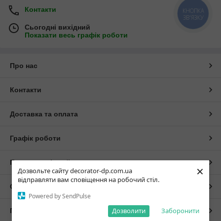
Контакти
КНОПКА
ЗВ'ЯЗКУ
Сьогодні вихідний
Показати весь графік роботи
Про нас
Контакти
Доставка та оплата
Графік роботи
Повна версія сайту
×
Дозвольте сайту decorator-dp.com.ua
відправляти вам сповіщення на робочий стіл.
Сайт створено на маркетплейсі
Prom.ua
Powered by SendPulse
Дозволити
Заборонити
Політика конфіденційності