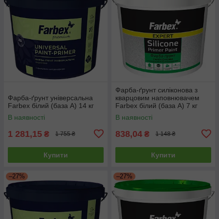
Фарба-ґрунт силіконова з
Фарба-ґрунт універсальна
кварцовим наповнювачем
Farbex білий (база А) 14 кг
Farbex білий (база А) 7 кг
В наявності
В наявності
1 281,15
838,04
₴
₴
1 755 ₴
1 148 ₴
Купити
Купити
–27%
–27%