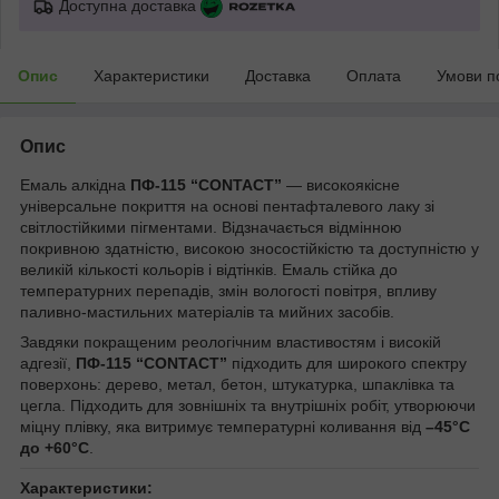
Доступна доставка
Опис
Характеристики
Доставка
Оплата
Умови п
Опис
Емаль алкідна
ПФ-115 “CONTACT”
— високоякісне
універсальне покриття на основі пентафталевого лаку зі
світлостійкими пігментами. Відзначається відмінною
покривною здатністю, високою зносостійкістю та доступністю у
великій кількості кольорів і відтінків. Емаль стійка до
температурних перепадів, змін вологості повітря, впливу
паливно-мастильних матеріалів та мийних засобів.
Завдяки покращеним реологічним властивостям і високій
адгезії,
ПФ-115 “CONTACT”
підходить для широкого спектру
поверхонь: дерево, метал, бетон, штукатурка, шпаклівка та
цегла. Підходить для зовнішніх та внутрішніх робіт, утворюючи
міцну плівку, яка витримує температурні коливання від
–45°C
до +60°C
.
Характеристики: