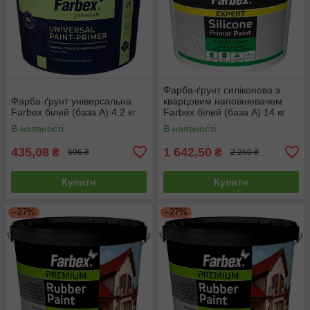
Фарба-ґрунт силіконова з
Фарба-ґрунт універсальна
кварцовим наповнювачем
Farbex білий (база А) 4.2 кг
Farbex білий (база А) 14 кг
В наявності
В наявності
435,08
1 642,50
₴
₴
596 ₴
2 250 ₴
Купити
Купити
–27%
–27%