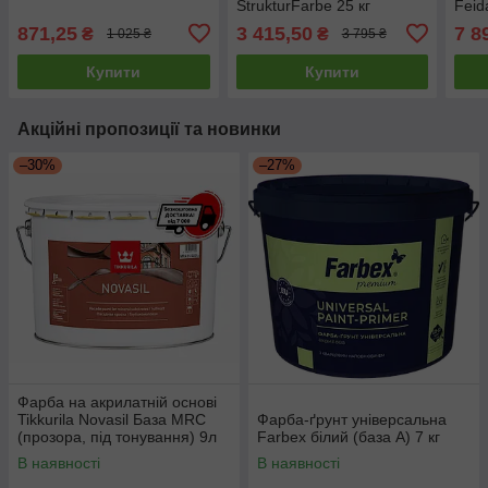
StrukturFarbe 25 кг
Feid
10л
871,25
3 415,50
7 8
₴
₴
1 025 ₴
3 795 ₴
Купити
Купити
Акційні пропозиції та новинки
–30%
–27%
Фарба на акрилатній основі
Tikkurila Novasil База MRС
Фарба-ґрунт універсальна
(прозора, під тонування) 9л
Farbex білий (база А) 7 кг
В наявності
В наявності