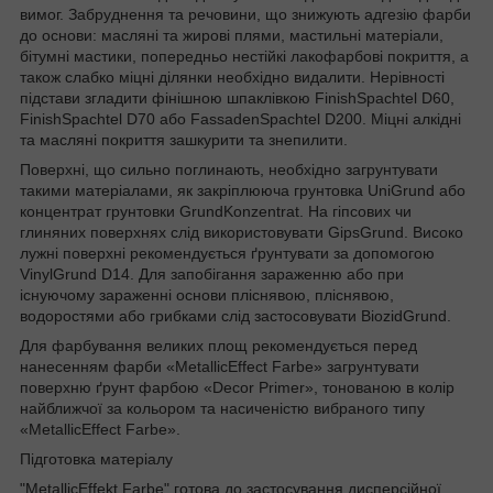
вимог. Забруднення та речовини, що знижують адгезію фарби
до основи: масляні та жирові плями, мастильні матеріали,
бітумні мастики, попередньо нестійкі лакофарбові покриття, а
також слабко міцні ділянки необхідно видалити. Нерівності
підстави згладити фінішною шпаклівкою FinishSpachtel D60,
FinishSpachtel D70 або FassadenSpachtel D200. Міцні алкідні
та масляні покриття зашкурити та знепилити.
Поверхні, що сильно поглинають, необхідно загрунтувати
такими матеріалами, як закріплююча грунтовка UniGrund або
концентрат грунтовки GrundKonzentrat. На гіпсових чи
глиняних поверхнях слід використовувати GipsGrund. Високо
лужні поверхні рекомендується ґрунтувати за допомогою
VinylGrund D14. Для запобігання зараженню або при
існуючому зараженні основи пліснявою, пліснявою,
водоростями або грибками слід застосовувати BiozidGrund.
Для фарбування великих площ рекомендується перед
нанесенням фарби «MetallicEffect Farbe» загрунтувати
поверхню ґрунт фарбою «Decor Primer», тонованою в колір
найближчої за кольором та насиченістю вибраного типу
«MetallicEffect Farbe».
Підготовка матеріалу
"MetallicEffekt Farbe" готова до застосування дисперсійної