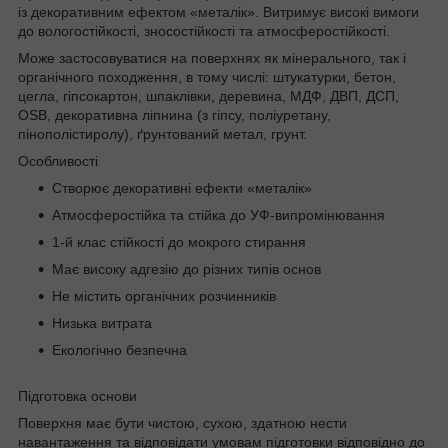
із декоративним ефектом «металік». Витримує високі вимоги
до вологостійкості, зносостійкості та атмосферостійкості.
Може застосовуватися на поверхнях як мінерального, так і
органічного походження, в тому числі: штукатурки, бетон,
цегла, гіпсокартон, шпаклівки, деревина, МДФ, ДВП, ДСП,
OSB, декоративна ліпнина (з гіпсу, поліуретану,
пінополістиролу), ґрунтований метал, грунт.
Особливості
Створює декоративні ефекти «металік»
Атмосферостійка та стійка до УФ-випромінювання
1-й клас стійкості до мокрого стирання
Має високу адгезію до різних типів основ
Не містить органічних розчинників
Низька витрата
Екологічно безпечна
Підготовка основи
Поверхня має бути чистою, сухою, здатною нести
навантаження та відповідати умовам підготовки відповідно до