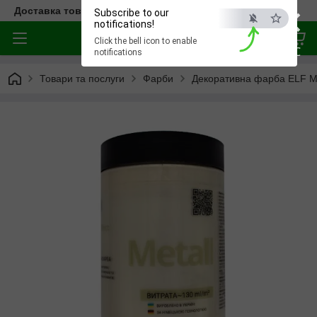
×
Доставка товара по всей Украине
Subscribe to our
notifications!
Click the bell icon to enable
ESC
notifications
Товари та послуги
Фарби
Декоративна фарба ELF Met