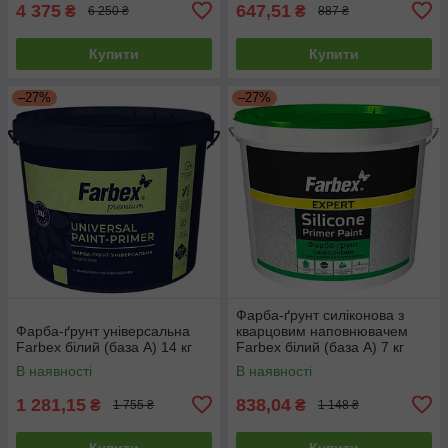
4 375
647,51
₴
₴
6 250 ₴
887 ₴
Купити
Купити
–27%
–27%
Фарба-ґрунт силіконова з
Фарба-ґрунт універсальна
кварцовим наповнювачем
Farbex білий (база А) 14 кг
Farbex білий (база А) 7 кг
В наявності
В наявності
1 281,15
838,04
₴
₴
1 755 ₴
1 148 ₴
Купити
Купити