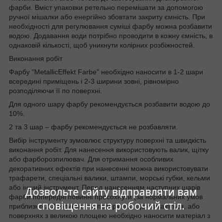
фарби. Вміст упаковки ретельно перемішати за допомогою
ручної мішалки або енергійно збовтати закриту ємність. При
необхідності для регулювання суміші фарбу можна розбавити
водою. Додавання води потрібно проводити в кожну ємність, в
однаковій кількості, щоб уникнути колірних розбіжностей.
Виконання робіт
Фарбу "MetallicEffekt Farbe" необхідно наносити в 1-2 шари
всередині приміщень і 2-3 ширини зовні, рівномірно
розподіляючи її по поверхні.
Для одного шару фарбу рекомендується розбавити водою до
10%.
2 та 3 шар – фарбу рекомендується не розбавляти.
Вибір інструменту зумовлює структуру поверхні та швидкість
виконання робіт. Для нанесення використовують валик, щітку
або фарборозпилювач. Для отримання особливих
декоративних ефектів при нанесенні можна використовувати
трафарети, спеціальні валики, штампи, морські губки, кельми
або інший інструмент. Перед нанесенням наступних шарів
Дозвольте сайту відправляти вам
фарби попередні повинні просохнути (за нормальних умов
сповіщення на робочий стіл.
приблизно 2-3 години). На поверхнях, що стикаються, або
поверхнях з великою площею необхідно наносити матеріал з