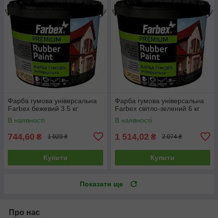
Фарба гумова універсальна
Фарба гумова універсальна
Farbex бежевий 3.5 кг
Farbex світло-зелений 6 кг
В наявності
В наявності
744,60
1 514,02
₴
₴
1 020 ₴
2 074 ₴
Купити
Купити
Показати ще
Про нас