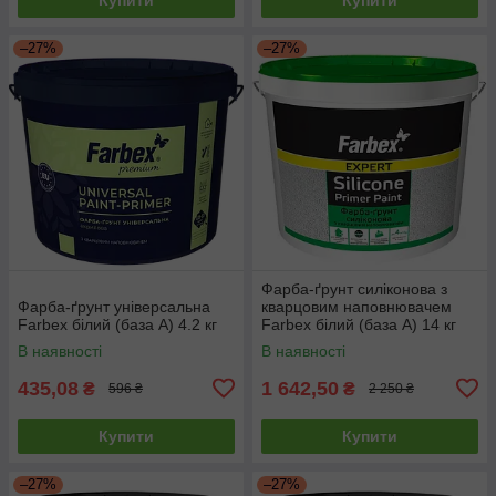
–27%
–27%
Фарба-ґрунт силіконова з
Фарба-ґрунт універсальна
кварцовим наповнювачем
Farbex білий (база А) 4.2 кг
Farbex білий (база А) 14 кг
В наявності
В наявності
435,08
1 642,50
₴
₴
596 ₴
2 250 ₴
Купити
Купити
–27%
–27%