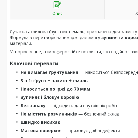
Опис
Х
Сучасна акрилова ґрунтовка-емаль, призначена для захист
Формула з перетворювачем іржі дає змогу
зупиняти короз
матеріали.
Утворює міцне, атмосферостійке покриття, що надійно захищ
Ключові переваги
Не вимагає ґрунтування
— наноситься безпосеред
3 в 1: ґрунт + захист + емаль
Наноситься по іржі до 70 мкм
Зупиняє і блокує корозію
Без запаху
— підходить для внутрішніх робіт
Не містить розчинників
— безпечний склад
Швидко висихає
Матова поверхня
— приховує дрібні дефекти