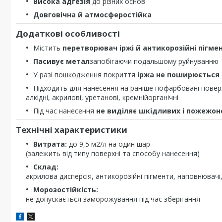
Висока адгезія
до різних основ
Довговічна й атмосферостійка
Додаткові особливості
Містить
перетворювач іржі й антикорозійні пігме
Пасивує метал
запобігаючи подальшому руйнуванню
У разі пошкодження покриття
іржа не поширюється 
Підходить для нанесення на раніше пофарбовані поверх
алкідні, акрилові, уретанові, кремнійорганічні
Під час нанесення
не виділяє шкідливих і пожежон
Технічні характеристики
Витрата:
до 9,5 м2/л на один шар
(залежить від типу поверхні та способу нанесення)
Склад:
акрилова дисперсія, антикорозійні пігменти, наповнювачі
Морозостійкість:
не допускається заморожування під час зберігання