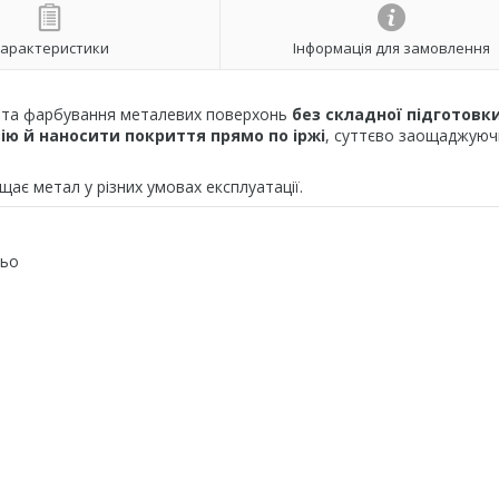
арактеристики
Інформація для замовлення
у та фарбування металевих поверхонь
без складної підготовк
ію й наносити покриття прямо по іржі
, суттєво заощаджуючи
ає метал у різних умовах експлуатації.
ньо