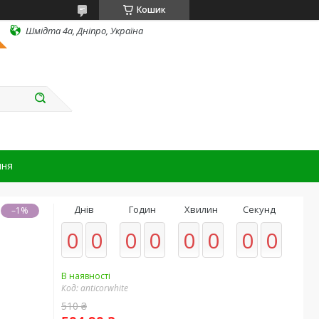
Кошик
Шмідта 4а, Дніпро, Україна
ння
Днів
Годин
Хвилин
Секунд
–1%
0
0
0
0
0
0
0
0
В наявності
Код:
anticorwhite
510 ₴