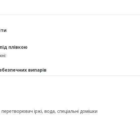
нти
під плівкою
ні:
ебезпечних випарів
, перетворювач іржі, вода, спеціальні домішки