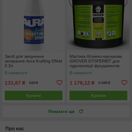
Засіб для зміцнення
Мастика бітумно-каучукова
затирання Aura Krafting Effekt
GROVER DYSPERBIT для
0.3л
гідроізоляції фундаментів
10кг
В наявності
В наявності
131,67
1 176,12
₴
₴
133 ₴
1 188 ₴
Купити
Купити
Показати ще
Про нас