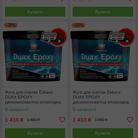
Купити
Купити
–25%
–25%
Фуга для плитки Eskaro
Фуга для плитки Eskaro
DUAX EPOXY
DUAX EPOXY
двокомпонентна епоксидна
двокомпонентна епоксидна
№246 Сріблясто-сірий 2кг
№248 Графітно-сірий 2кг
В наявності
В наявності
1 410
1 410
₴
₴
1 880 ₴
1 880 ₴
Купити
Купити