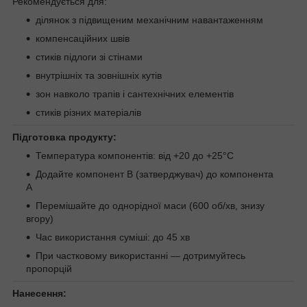
Рекомендується для:
ділянок з підвищеним механічним навантаженням
компенсаційних швів
стиків підлоги зі стінами
внутрішніх та зовнішніх кутів
зон навколо трапів і сантехнічних елементів
стиків різних матеріалів
Підготовка продукту:
Температура компонентів: від +20 до +25°C
Додайте компонент B (затверджувач) до компонента
A
Перемішайте до однорідної маси (600 об/хв, знизу
вгору)
Час використання суміші: до 45 хв
При частковому використанні — дотримуйтесь
пропорцій
Нанесення: