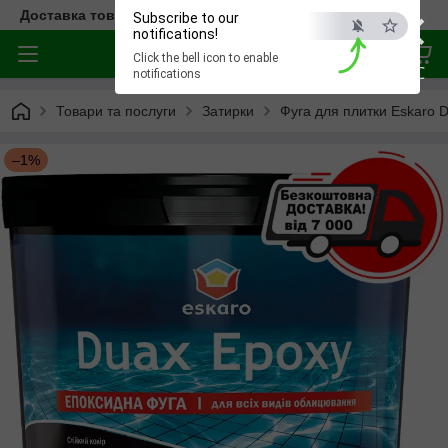
×
Доставка товара по всей Украине
Subscribe to our
notifications!
Click the bell icon to enable
ESC
notifications
Товари та послуги
Затирки
Фуга для плитки Eskaro
–1%