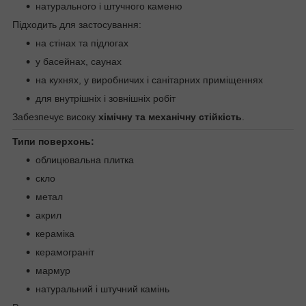
натурального і штучного каменю
Підходить для застосування:
на стінах та підлогах
у басейнах, саунах
на кухнях, у виробничих і санітарних приміщеннях
для внутрішніх і зовнішніх робіт
Забезпечує високу
хімічну та механічну стійкість
.
Типи поверхонь:
облицювальна плитка
скло
метал
акрил
кераміка
керамограніт
мармур
натуральний і штучний камінь