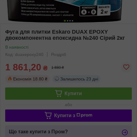
Фуга для плитки Eskaro DUAX EPOXY
двокомпонентна епоксидна №240 Сірий 2кг
В наявності
Код: duaxepoxy240
Роздріб
1 861,20
₴
1 880 ₴
Економія
18.80 ₴
Залишилось
23 дні
Купити
або
Купити з
Що таке купити з Пром?