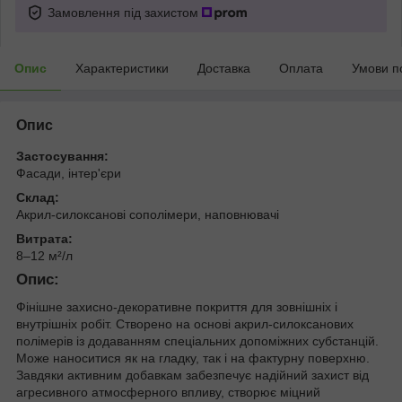
Замовлення під захистом
Опис
Характеристики
Доставка
Оплата
Умови п
Опис
Застосування:
Фасади, інтер'єри
Склад:
Акрил-силоксанові сополімери, наповнювачі
Витрата:
8–12 м²/л
Опис:
Фінішне захисно-декоративне покриття для зовнішніх і
внутрішніх робіт. Створено на основі акрил-силоксанових
полімерів із додаванням спеціальних допоміжних субстанцій.
Може наноситися як на гладку, так і на фактурну поверхню.
Завдяки активним добавкам забезпечує надійний захист від
агресивного атмосферного впливу, створює міцний