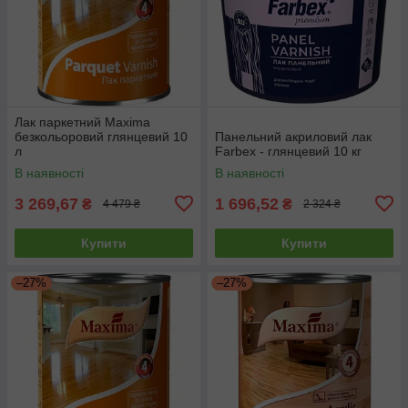
Лак паркетний Maxima
безкольоровий глянцевий 10
Панельний акриловий лак
л
Farbex - глянцевий 10 кг
В наявності
В наявності
3 269,67
1 696,52
₴
₴
4 479 ₴
2 324 ₴
Купити
Купити
–27%
–27%