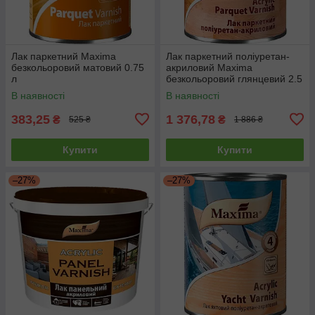
Лак паркетний Maxima
Лак паркетний поліуретан-
безкольоровий матовий 0.75
акриловий Maxima
л
безкольоровий глянцевий 2.5
л
В наявності
В наявності
383,25
1 376,78
₴
₴
525 ₴
1 886 ₴
Купити
Купити
–27%
–27%