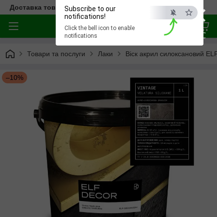
×
Доставка товара по всей Украине
Subscribe to our
notifications!
Click the bell icon to enable
ESC
notifications
Товари та послуги
Лаки
Віск акрил силоксановий 
–10%