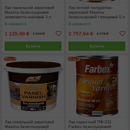
Лак панельний акриловий
Лак яхтний поліуретан-
Maxima безкольоровий
акриловий Maxima
шовковисто-матовий 3 л
безкольоровий глянцевий 5 л
В наявності
В наявності
1 125,66
2 757,94
₴
₴
1 542 ₴
3 778 ₴
Купити
Купити
–27%
–27%
Лак панельний акриловий
Лак паркетний ПФ-231
Maxima безкольоровий
Farbex безкольоровий