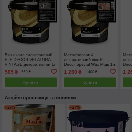
Віск акрил силоксановий
Металізований
Мета
ELF DECOR VELATURA
декоративний віск Elf
деко
VINTAGE декоративний 1л
Decor Special Wax Мідь 1л
Deco
1л
585
1 260
1 2
₴
₴
650 ₴
1 400 ₴
Купити
Купити
Акційні пропозиції та новинки
–27%
–27%