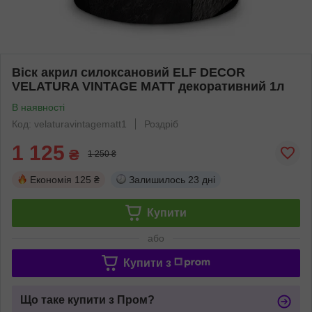
Віск акрил силоксановий ELF DECOR
VELATURA VINTAGE MATT декоративний 1л
В наявності
Код: velaturavintagematt1
Роздріб
1 125
₴
1 250 ₴
Економія
125 ₴
Залишилось
23 дні
Купити
або
Купити з
Що таке купити з Пром?