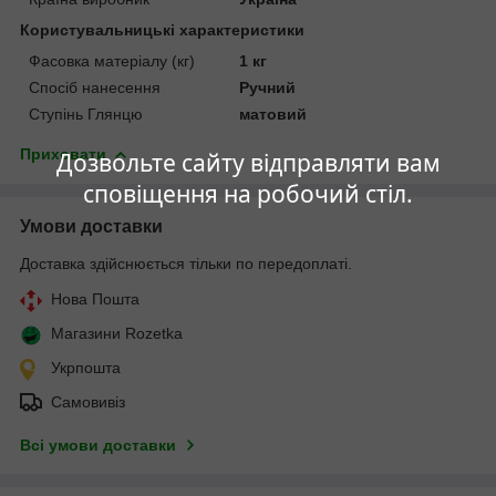
Користувальницькі характеристики
Фасовка матеріалу (кг)
1 кг
Спосіб нанесення
Ручний
Ступінь Глянцю
матовий
Приховати
Дозвольте сайту відправляти вам
сповіщення на робочий стіл.
Умови доставки
Доставка здійснюється тільки по передоплаті.
Нова Пошта
Магазини Rozetka
Укрпошта
Самовивіз
Всі умови доставки