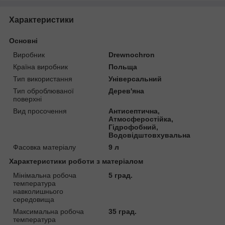
Характеристики
Основні
Виробник
Drewnochron
Країна виробник
Польща
Тип використання
Універсальний
Тип оброблюваної
Дерев'яна
поверхні
Вид просочення
Антисептична,
Атмосферостійка,
Гідрофобний,
Водовідштовхувальна
Фасовка матеріалу
9 л
Характеристики роботи з матеріалом
Мінімальна робоча
5 град.
температура
навколишнього
середовища
Максимальна робоча
35 град.
температура