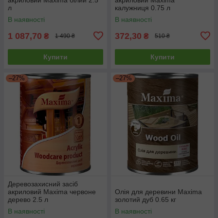
л
калужниця 0.75 л
В наявності
В наявності
1 087,70
372,30
₴
₴
1 490 ₴
510 ₴
Купити
Купити
–27%
–27%
Деревозахисний засіб
акриловий Maxima червоне
Олія для деревини Maxima
дерево 2.5 л
золотий дуб 0.65 кг
В наявності
В наявності