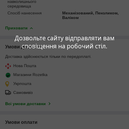
навколишнього
середовища
Спосіб нанесення
Механізований, Пензликом,
Валіком
Приховати
Дозвольте сайту відправляти вам
сповіщення на робочий стіл.
Умови доставки
Доставка здійснюється тільки по передоплаті.
Нова Пошта
Магазини Rozetka
Укрпошта
Самовивіз
Всі умови доставки
Умови оплати