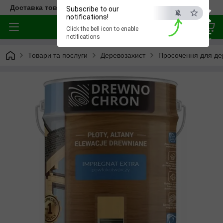
×
Доставка товара по всей Украине
Subscribe to our
notifications!
Click the bell icon to enable
ESC
notifications
Товари та послуги
Деревозахист
Просочення для дер