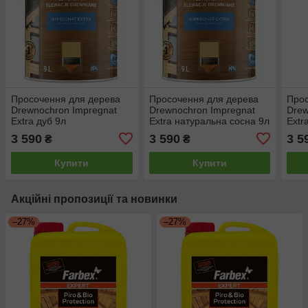
Просочення для дерева
Просочення для дерева
Прос
Drewnochron Impregnat
Drewnochron Impregnat
Drew
Extra дуб 9л
Extra натуральна сосна 9л
Extr
3 590
3 590
3 5
₴
₴
Купити
Купити
Акційні пропозиції та новинки
–27%
–27%