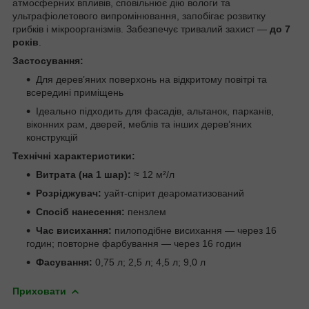
атмосферних впливів, сповільнює дію вологи та
ультрафіолетового випромінювання, запобігає розвитку
грибків і мікроорганізмів. Забезпечує тривалий захист —
до 7
років
.
Застосування:
Для дерев’яних поверхонь на відкритому повітрі та
всередині приміщень
Ідеально підходить для фасадів, альтанок, парканів,
віконних рам, дверей, меблів та інших дерев’яних
конструкцій
Технічні характеристики:
Витрата (на 1 шар):
≈ 12 м²/л
Розріджувач:
уайт-спірит деароматизований
Спосіб нанесення:
пензлем
Час висихання:
пилоподібне висихання — через 16
годин; повторне фарбування — через 16 годин
Фасування:
0,75 л; 2,5 л; 4,5 л; 9,0 л
Приховати