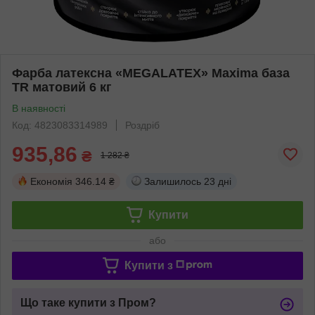
Фарба латексна «MEGALATEX» Maxima база
TR матовий 6 кг
В наявності
Код: 4823083314989
Роздріб
935,86
₴
1 282 ₴
Економія
346.14 ₴
Залишилось
23 дні
Купити
або
Купити з
Що таке купити з Пром?