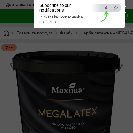
×
Доставка товара по всей Украине
Subscribe to our
notifications!
Click the bell icon to enable
ESC
notifications
Товари та послуги
Фарби
Фарба латексна «MEGALAT
–27%