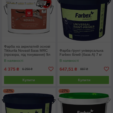
Фарба на акрилатній основі
Tikkurila Novasil База MRС
Фарба-ґрунт універсальна
(прозора, під тонування) 9л
Farbex білий (база А) 7 кг
В наявності
В наявності
4 375
647,51
₴
₴
6 250 ₴
887 ₴
Купити
Купити
–27%
–27%