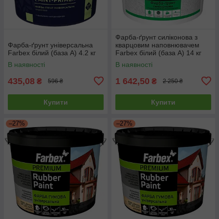
Фарба-ґрунт силіконова з
Фарба-ґрунт універсальна
кварцовим наповнювачем
Farbex білий (база А) 4.2 кг
Farbex білий (база А) 14 кг
В наявності
В наявності
435,08
1 642,50
₴
₴
596 ₴
2 250 ₴
Купити
Купити
–27%
–27%