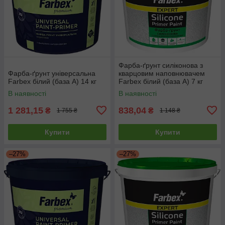
Фарба-ґрунт силіконова з
Фарба-ґрунт універсальна
кварцовим наповнювачем
Farbex білий (база А) 14 кг
Farbex білий (база А) 7 кг
В наявності
В наявності
1 281,15
838,04
₴
₴
1 755 ₴
1 148 ₴
Купити
Купити
–27%
–27%