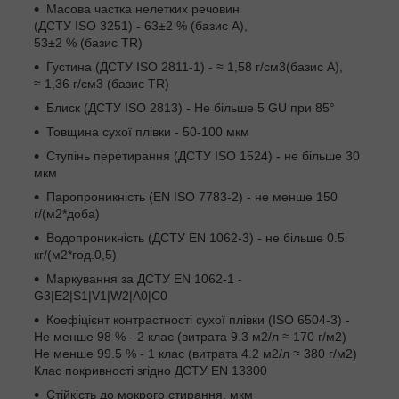
Масова частка нелетких речовин
(ДСТУ ISO 3251) - 63±2 % (базис А),
53±2 % (базис TR)
Густина (ДСТУ ISO 2811-1) - ≈ 1,58 г/см
3
(базис А),
≈ 1,36 г/см
3
(базис TR)
Блиск (ДСТУ ISO 2813) - Не більше 5 GU при 85°
Товщина сухої плівки - 50-100 мкм
Ступінь перетирання (ДСТУ ISO 1524) - не більше 30
мкм
Паропроникність (EN ISO 7783-2) - не менше 150
г/(м
2
*доба)
Водопроникність (ДСТУ EN 1062-3) - не більше 0.5
кг/(м
2
*год.
0,5
)
Маркування за ДСТУ EN 1062-1 -
G
3
|E
2
|S
1
|V
1
|W
2
|A
0
|C
0
Коефіцієнт контрастності сухої плівки (ISO 6504-3) -
Не менше 98 % - 2 клас (витрата 9.3 м
2
/л ≈ 170 г/м
2
)
Не менше 99.5 % - 1 клас (витрата 4.2 м
2
/л ≈ 380 г/м
2
)
Клас покривності згідно ДСТУ EN 13300
Стійкість до мокрого стирання, мкм