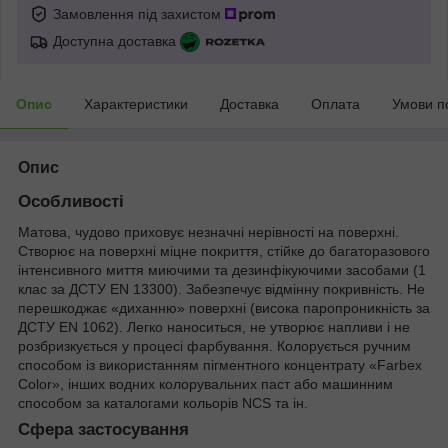
Замовлення під захистом
Доступна доставка
Опис
Характеристики
Доставка
Оплата
Умови п
Опис
Особливості
Матова, чудово приховує незначні нерівності на поверхні.
Створює на поверхні міцне покриття, стійке до багаторазового
інтенсивного миття миючими та дезинфікуючими засобами (1
клас за ДСТУ EN 13300). Забезпечує відмінну покривність. Не
перешкоджає «диханню» поверхні (висока паропроникність за
ДСТУ EN 1062). Легко наноситься, не утворює напливи і не
розбризкується у процесі фарбування. Колорується ручним
способом із використанням пігментного концентрату «Farbex
Color», інших водних колорувальних паст або машинним
способом за каталогами кольорів NCS та ін.
Сфера застосування