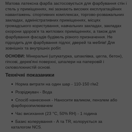
Матова латексна фарба застосовується для фарбування стін і
стель у приміщеннях, які зазнають високих експлуатаційних
навантажень: спортивних комплексах, торгово-розважальних
закладах, адміністративних приміщеннях, місцях
громадського користування, навчальних закладах, закладах
охорони здоров’я та житлових приміщеннях, а також для
фарбування фасадів будівель різного призначення. Не
підходить для фарбування підлог, дверей та меблів! Для
зовнішніх та внутрішніх робіт.
ОСНОВИ:
Мінеральні (штукатурка, шпаклівка, цегла, бетон),
гіпсові, дерев'яні поверхні, шпалери на паперовій і
скловолокнистій основі.
Технічні показаники
Норма витрати на один шар - 110-150 г/м
2
Розріджувач - Вода
Спосіб нанесення - Наносити валиком, пензлем або
фарборозпилювачем
Час висихання (23 °С, 50% RH) - 1 година
Базис колерування - А та TR, колорується за
каталогом NCS.