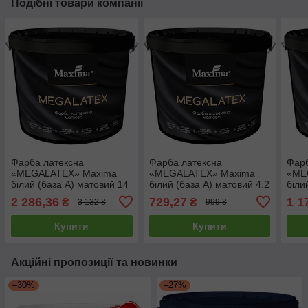
Подібні товари компанії
Фарба латексна
Фарба латексна
Фарб
«MEGALATEX» Maxima
«MEGALATEX» Maxima
«ME
білий (база А) матовий 14
білий (база А) матовий 4.2
біли
кг
кг
кг
2 286,36
729,27
1 1
₴
₴
3 132 ₴
999 ₴
Купити
Купити
Акційні пропозиції та новинки
–30%
–27%