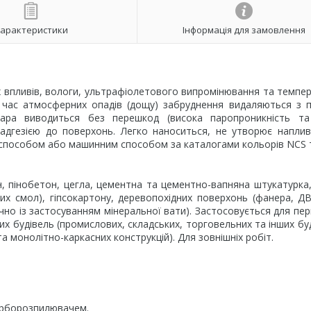
арактеристики
Інформація для замовлення
х впливів, вологи, ультрафіолетового випромінювання та темпе
час атмосферних опадів (дощу) забруднення видаляються з п
ара виводиться без перешкод (висока паропроникність та
адгезією до поверхонь. Легко наноситься, не утворює напли
 способом або машинним способом за каталогами кольорів NCS т
 пінобетон, цегла, цементна та цементно-вапняна штукатурка,
их смол), гіпсокартону, деревопохідних поверхонь (фанера, Д
но із застосуванням мінеральної вати). Застосовується для пе
 будівель (промислових, складських, торговельних та інших буд
та монолітно-каркасних конструкцій). Для зовнішніх робіт.
арборозпилювачем.