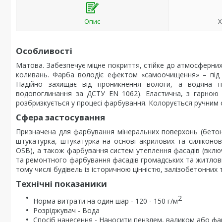
Опис
Х
Особливості
Матова. Забезпечує міцне покриття, стійке до атмосферни
коливань. Фарба володіє ефектом «самоочищення» – під 
Надійно захищає від проникнення вологи, а водяна п
водопоглинання за ДСТУ EN 1062). Еластична, з гарною 
розбризкується у процесі фарбування. Колорується ручним
Сфера застосування
Призначена для фарбування мінеральних поверхонь (бетон,
штукатурка, штукатурка на основі акрилових та силіконов
ОSB), а також фарбування систем утеплення фасадів (включ
та ремонтного фарбування фасадів громадських та житлових
тому числі будівель із історичною цінністю, залізобетонних 
Технічні показаники
2
Норма витрати на один шар - 120 - 150 г/м
Розріджувач - Вода
Спосіб нанесення - Наносити пензлем, валиком або ф