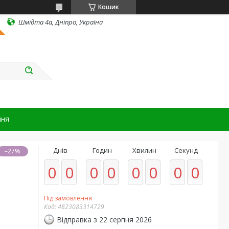
Кошик
Шмідта 4а, Дніпро, Україна
ння
Днів
Годин
Хвилин
Секунд
–27%
0
0
0
0
0
0
0
0
Під замовлення
Код:
4823083314729
Відправка з 22 серпня 2026