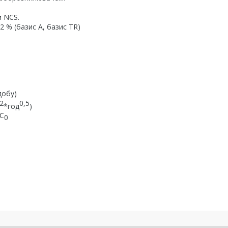
м NCS.
 % (базис А, базис TR)
добу)
2
0,5
*год
)
C
0