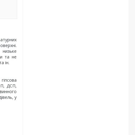
ратурних
оверхні.
 низьке
ви та не
а ін.
 гіпсова
ВП, ДСП,
рвинного
івель, у