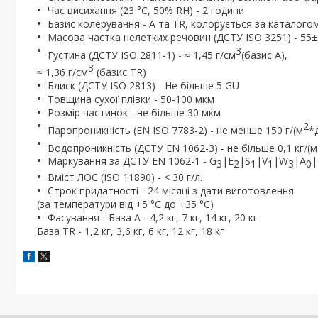
Час висихання (23 °С, 50% RH) - 2 години
Базис колерування - А та TR, колорується за каталого
Масова частка нелетких речовин (ДСТУ ISO 3251) - 55±2
3
Густина (ДСТУ ISO 2811-1) - ≈ 1,45 г/см
(базис А),
3
≈ 1,36 г/см
(базис TR)
Блиск (ДСТУ ISO 2813) - Не більше 5 GU
Товщина сухої плівки - 50-100 мкм
Розмір частинок - не більше 30 мкм
2
Паропроникність (EN ISO 7783-2) - не менше 150 г/(м
*
Водопроникність (ДСТУ EN 1062-3) - не більше 0,1 кг/(м
Маркування за ДСТУ EN 1062-1 - G
|E
|S
|V
|W
|A
|
3
2
1
1
3
0
Вміст ЛОС (ISO 11890) - < 30 г/л.
Строк придатності - 24 місяці з дати виготовлення
(за температури від +5 °С до +35 °С)
Фасування - База А - 4,2 кг, 7 кг, 14 кг, 20 кг
База TR - 1,2 кг, 3,6 кг, 6 кг, 12 кг, 18 кг