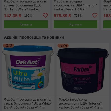
Фарба інтер’єрна для стін
Фарба інтер'єрна
Фарб
і стель білосніжна ВДА
високоякісна ВДА "Interior"
висо
"Brilliant White" Farbex
Farbex база TR 6 кг
Farb
білий (база А) 1.4 кг
кг
142,35
578,89
163
₴
₴
195 ₴
793 ₴
Купити
Купити
Акційні пропозиції та новинки
–27%
–27%
Фарба інтер'єрна для стін та
Фарба інтер'єрна
стель білосніжна "Ultra White"
високоякісна ВДА "Interior"
DekArt білий (база А) 4 кг
Farbex білий (база А) 4.2 кг