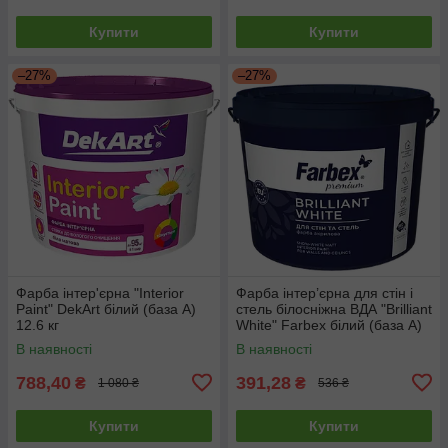
Купити
Купити
–27%
–27%
Фарба інтер'єрна "Interior
Фарба інтер’єрна для стін і
Paint" DekArt білий (база А)
стель білосніжна ВДА "Brilliant
12.6 кг
White" Farbex білий (база А)
4.2 кг
В наявності
В наявності
788,40
391,28
₴
₴
1 080 ₴
536 ₴
Купити
Купити