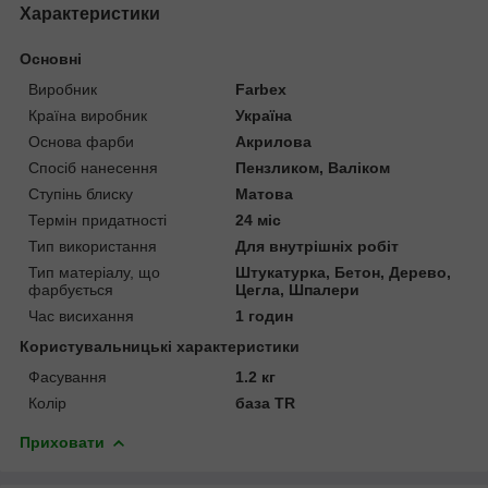
Характеристики
Основні
Виробник
Farbex
Країна виробник
Україна
Основа фарби
Акрилова
Спосіб нанесення
Пензликом, Валіком
Ступінь блиску
Матова
Термін придатності
24 міс
Тип використання
Для внутрішніх робіт
Тип матеріалу, що
Штукатурка, Бетон, Дерево,
фарбується
Цегла, Шпалери
Час висихання
1 годин
Користувальницькі характеристики
Фасування
1.2 кг
Колір
база TR
Приховати