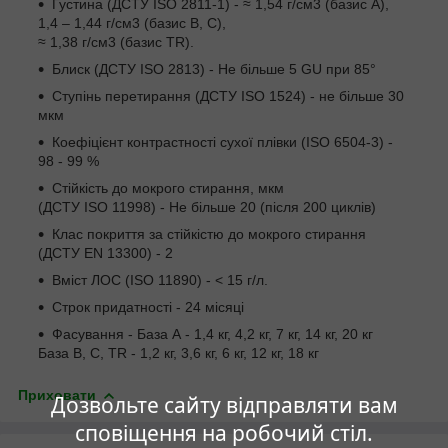
Густина (ДСТУ ISO 2811-1) - ≈ 1,54 г/см
3
(базис А),
1,4 – 1,44 г/см
3
(базис B, С),
≈ 1,38 г/см
3
(базис TR).
Блиск (ДСТУ ISO 2813) - Не більше 5 GU при 85°
Ступінь перетирання (ДСТУ ISO 1524) - не більше 30
мкм
Коефіцієнт контрастності сухої плівки (ISO 6504-3) -
98 - 99 %
Стійкість до мокрого стирання, мкм
(ДСТУ ISO 11998) - Не більше 20 (після 200 циклів)
Клас покриття за стійкістю до мокрого стирання
(ДСТУ EN 13300) - 2
Вміст ЛОС (ISO 11890) - < 15 г/л.
Строк придатності - 24 місяці
Фасування - База А - 1,4 кг, 4,2 кг, 7 кг, 14 кг, 20 кг
База B, C, TR - 1,2 кг, 3,6 кг, 6 кг, 12 кг, 18 кг
Приховати
Дозвольте сайту відправляти вам
сповіщення на робочий стіл.