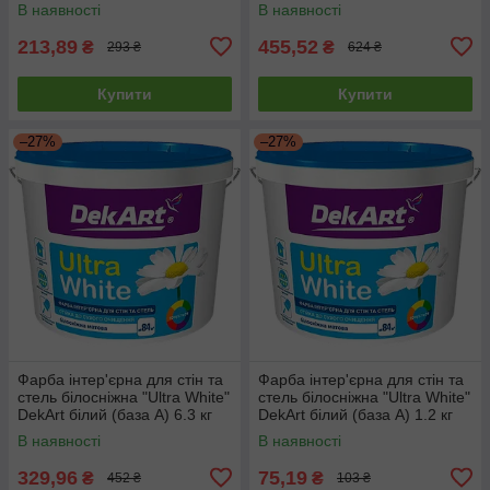
В наявності
В наявності
213,89
455,52
₴
₴
293 ₴
624 ₴
Купити
Купити
–27%
–27%
Фарба інтер'єрна для стін та
Фарба інтер'єрна для стін та
стель білосніжна "Ultra White"
стель білосніжна "Ultra White"
DekArt білий (база А) 6.3 кг
DekArt білий (база А) 1.2 кг
В наявності
В наявності
329,96
75,19
₴
₴
452 ₴
103 ₴