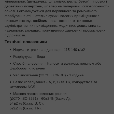
мінеральних (штукатурка, шпаклівка, цегла, бетон), гіпсових і
дерев'яних поверхонь, шпалер на паперовій і скловолокнистій
основі. Рекомендується для первинного та ремонтного
фарбування стін і стель в сухих і вологих приміщеннях з
високим експлуатаційним навантаженням: житлових,
адміністративних приміщеннях, медичних, дошкільних та
навчальних закладах, приміщеннях харчових і промислових
підприємств.
Технічні показаники
Норма витрати на один шар - 115-140 г/м
2
Розріджувач - Вода
Спосіб нанесення - Наносити валиком, пензлем або
фарборозпилювачем.
Час висихання (23 °С, 50% RH) - 1 година
Базис колерування - А, B, C та TR, колорується за
каталогом NCS.
Масова частка нелетких речовин
(ДСТУ ISO 3251) - 60±2 % (базис А),
54±2 % (базис B, С),
52±2 % (базис TR).