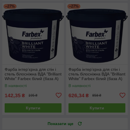
–27%
–27%
Фарба інтер’єрна для стін і
Фарба інтер’єрна для стін і
стель білосніжна ВДА "Brilliant
стель білосніжна ВДА "Brilliant
White" Farbex білий (база А)
White" Farbex білий (база А)
1.4 кг
7 кг
В наявності
В наявності
142,35
626,34
₴
₴
195 ₴
858 ₴
Купити
Купити
Показати ще