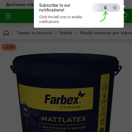
×
Доставка товара по всей Украине
Subscribe to our
notifications!
Click the bell icon to enable
ESC
notifications
Товари та послуги
Фарби
Фарба латексна для зовнішн
–27%