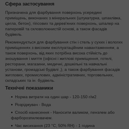
Сфера застосування
Призначена для фарбування поверхонь усередині
приміщень, виконаних з мінеральних (штукатурка, шпаклівка,
цегла, бетон), гіпсових та дерев'яних поверхонь, шпалер на
паперовій та скловолокнистій основі, а також фасадів
будівель.
Рекомендується для фарбування стін і стель у сухих і вологих
приміщеннях з високим експлуатаційним навантаженням, а
також поверхонь, від яких потрібна висока стійкість до
зношування і миття (офісні і житлові приміщення, готелі,
ресторани, магазини, медичні, дошкільні та навчальні
установи, громадські будівлі ,), а також фарбування фасадів
житлових, промислових, адміністративних, торговельних,
складських та ін. будівель.
Технічні показаники
Норма витрати на один шар - 120-150 г/м
2
Розріджувач - Вода
Спосіб нанесення - Наносити валиком, пензлем або
фарборозпилювачем.
Час висихання (23 °С, 50% RH) - 1 година