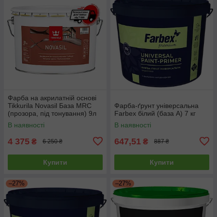
Фарба на акрилатній основі
Tikkurila Novasil База MRС
Фарба-ґрунт універсальна
(прозора, під тонування) 9л
Farbex білий (база А) 7 кг
В наявності
В наявності
4 375
647,51
₴
₴
6 250 ₴
887 ₴
Купити
Купити
–27%
–27%