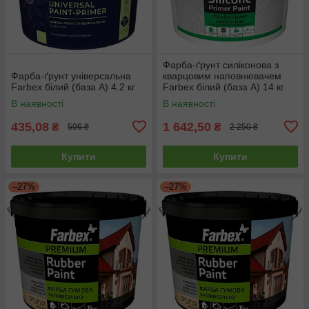
Фарба-ґрунт силіконова з
Фарба-ґрунт універсальна
кварцовим наповнювачем
Farbex білий (база А) 4.2 кг
Farbex білий (база А) 14 кг
В наявності
В наявності
435,08
1 642,50
₴
₴
596 ₴
2 250 ₴
Купити
Купити
–27%
–27%