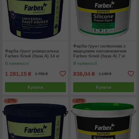
Фарба-ґрунт силіконова з
Фарба-ґрунт універсальна
кварцовим наповнювачем
Farbex білий (база А) 14 кг
Farbex білий (база А) 7 кг
В наявності
В наявності
1 281,15
838,04
₴
₴
1 755 ₴
1 148 ₴
Купити
Купити
–27%
–27%