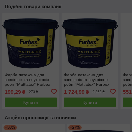
Подібні товари компанії
Фарба латексна для
Фарба латексна для
Фарб
зовнішніх та внутрішніх
зовнішніх та внутрішніх
зовн
робіт "Mattlatex" Farbex
робіт "Mattlatex" Farbex
робі
білий (база А) 1.4 кг
білий (база А) 14 кг
біли
199,29
1 724,99
551
₴
₴
273 ₴
2 363 ₴
Купити
Купити
Акційні пропозиції та новинки
–30%
–27%