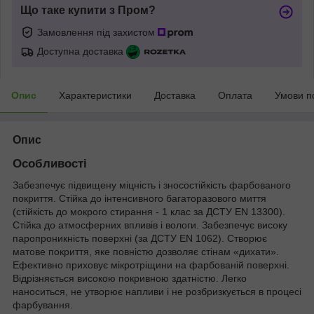
Що таке купити з Пром?
Замовлення під захистом
Доступна доставка
Опис
Характеристики
Доставка
Оплата
Умови п
Опис
Особливості
Забезпечує підвищену міцність і зносостійкість фарбованого
покриття. Стійка до інтенсивного багаторазового миття
(стійкість до мокрого стирання - 1 клас за ДСТУ EN 13300).
Стійка до атмосферних впливів і вологи. Забезпечує високу
паропроникність поверхні (за ДСТУ EN 1062). Створює
матове покриття, яке повністю дозволяє стінам «дихати».
Ефективно приховує мікротріщини на фарбованій поверхні.
Відрізняється високою покривною здатністю. Легко
наноситься, не утворює напливи і не розбризкується в процесі
фарбування.