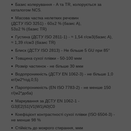
Базис колерування - А та TR, колорується за
каталогом NCS.
Масова частка нелетких речовин
(ДСТУ ISO 3251) - 60±2 % (базис А),
53±2 % (базис TR)
Густина (ДСТУ ISO 2811-1) - ≈ 1,54 г/см
3
(базис А),
≈ 1,39 г/см
3
(базис TR)
Блиск (ДСТУ ISO 2813) - Не більше 5 GU при 85°
Товщина сухої плівки - 50-100 мкм
Розмір частинок - не більше 30 мкм
Водопроникність (ДСТУ EN 1062-3) - не більше 1,0
кг/(м
2
*год.
0,5
)
Паропроникність (EN ISO 7783-2) - не менше 150
г/(м
2
*доба)
Маркування за ДСТУ EN 1062-1 -
G
3
|E
2
|S
1
|V
1
|W
1
|A
0
|C
0
Коефіцієнт контрастності сухої плівки (ISO 6504-3) -
не менше 98 %
Стійкість до мокрого стирання, мкм