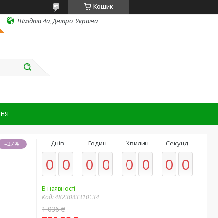
Кошик
Шмідта 4а, Дніпро, Україна
ння
Днів
Годин
Хвилин
Секунд
–27%
0
0
0
0
0
0
0
0
В наявності
Код:
4823083310134
1 036 ₴