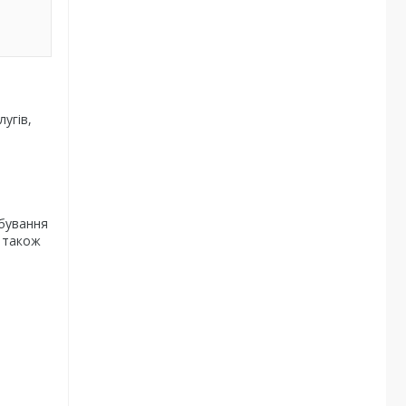
угів,
рбування
а також