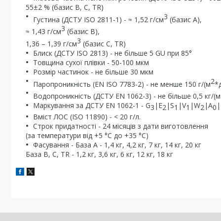
55±2 % (базис В, С, TR)
3
Густина (ДСТУ ISO 2811-1) - ≈ 1,52 г/см
(базис А),
3
≈ 1,43 г/см
(базис B),
3
1,36 – 1,39 г/см
(базис С, TR)
Блиск (ДСТУ ISO 2813) - не більше 5 GU при 85°
Товщина сухої плівки - 50-100 мкм
Розмір частинок - не більше 30 мкм
2
Паропроникність (EN ISO 7783-2) - не менше 150 г/(м
*
Водопроникність (ДСТУ EN 1062-3) - не більше 0,5 кг/(м
Маркування за ДСТУ EN 1062-1 - G
|E
|S
|V
|W
|A
|
3
2
1
1
2
0
Вміст ЛОС (ISO 11890) - < 20 г/л.
Строк придатності - 24 місяців з дати виготовлення
(за температури від +5 °С до +35 °С)
Фасування - База А - 1,4 кг, 4,2 кг, 7 кг, 14 кг, 20 кг
База B, C, TR - 1,2 кг, 3,6 кг, 6 кг, 12 кг, 18 кг