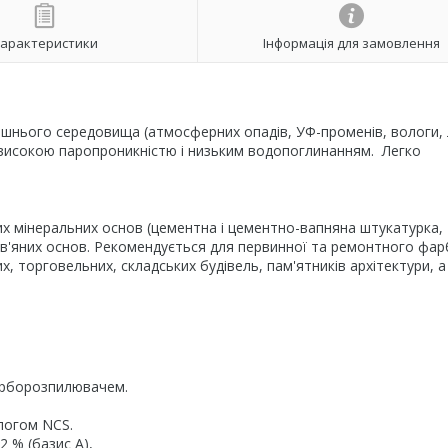
арактеристики
Інформація для замовлення
лишнього середовища (атмосферних опадів, УФ-променів, вологи, л
 високою паропроникністю і низьким водопоглинанням. Легко
их мінеральних основ (цементна і цементно-вапняна штукатурка,
рев'яних основ. Рекомендується для первинної та ремонтного фа
х, торговельних, складських будівель, пам'ятників архітектури, 
арборозпилювачем.
алогом NCS.
 % (базис А),