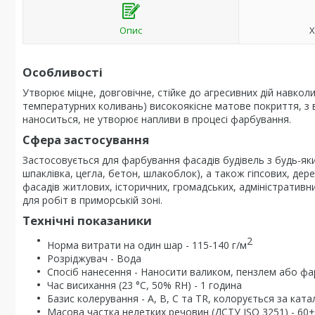
Опис
Х
Особливості
Утворює міцне, довговічне, стійке до агресивних дій навко
температурних коливань) високоякісне матове покриття, з
наноситься, не утворює напливи в процесі фарбування.
Сфера застосування
Застосовується для фарбування фасадів будівель з будь-як
шпаклівка, цегла, бетон, шлакоблок), а також гіпсових, де
фасадів житлових, історичних, громадських, адміністративни
для робіт в приморській зоні.
Технічні показаники
2
Норма витрати на один шар - 115-140 г/м
Розріджувач - Вода
Спосіб нанесення - Наносити валиком, пензлем або ф
Час висихання (23 °С, 50% RH) - 1 година
Базис колерування - А, B, C та TR, колорується за кат
Масова частка нелетких речовин (ДСТУ ISO 3251) - 60±2