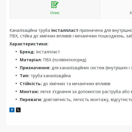
Опис
Х
Каналізаційна труба
Інсталпласт
призначена для внутрішніх
ПВХ, стійка до хімічних впливів і механічних пошкоджень, за
Характеристики:
Бренд:
Інсталпласт
Матеріал:
ПВХ (полівінілхлорид)
Призначення:
для каналізаційних систем (внутрішніх і 
Тип:
труба каналізаційна
Стійкість:
до хімічних та механічних впливів
Монтаж:
легке з’єднання за допомогою раструба або
Переваги:
довговічність, легкість монтажу, відсутність