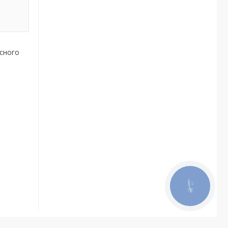
існого
КНОПКА
ЗВ'ЯЗКУ