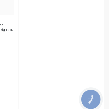
ва
хідність
КНОПКА
ЗВ'ЯЗКУ