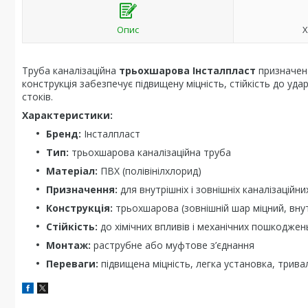
Опис
Х
Труба каналізаційна
трьохшарова Інсталпласт
призначена
конструкція забезпечує підвищену міцність, стійкість до уда
стоків.
Характеристики:
Бренд:
Інсталпласт
Тип:
трьохшарова каналізаційна труба
Матеріал:
ПВХ (полівінілхлорид)
Призначення:
для внутрішніх і зовнішніх каналізаційн
Конструкція:
трьохшарова (зовнішній шар міцний, внут
Стійкість:
до хімічних впливів і механічних пошкоджен
Монтаж:
раструбне або муфтове з’єднання
Переваги:
підвищена міцність, легка установка, трива