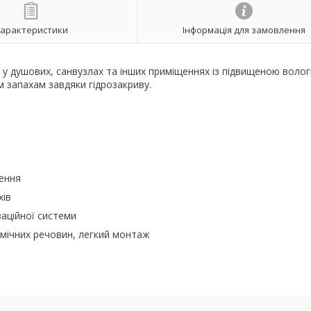
арактеристики
Інформація для замовлення
 у душових, санвузлах та інших приміщеннях із підвищеною волог
 запахам завдяки гідрозакриву.
щення
хів
заційної системи
хімічних речовин, легкий монтаж