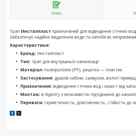
Опис
Х
Трап
Инсталпласт
призначений для відведення стічних вод
Забезпечує надійне видалення води та запобігає неприємним
Характеристики:
Бренд:
Инсталпласт
Тип:
трап для внутрішньої каналізації
Матеріал:
поліпропілен (PP), решітка — пластик
Застосування:
душові кабіни, санвузли, вологі примі
Призначення:
відведення стічних вод і захист від запа
Монтаж:
в підлогу з можливістю під'єднання до каналі
Переваги:
герметичність, довговічність, стійкість до 