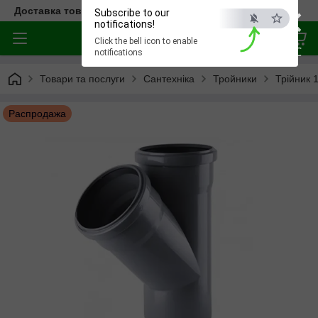
×
Доставка товара по всей Украине
Subscribe to our
notifications!
Click the bell icon to enable
ESC
notifications
Товари та послуги
Сантехніка
Тройники
Трійник 
Распродажа