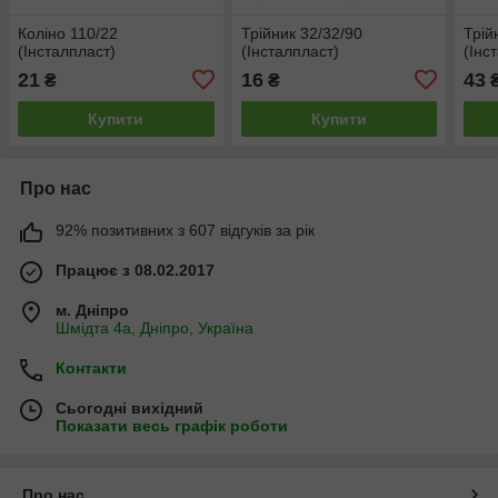
Коліно 110/22
Трійник 32/32/90
Трій
(Інсталпласт)
(Інсталпласт)
(Інс
21
16
43
₴
₴
Купити
Купити
Про нас
92% позитивних з 607 відгуків за рік
Працює з 08.02.2017
м. Дніпро
Шмідта 4а, Дніпро, Україна
Контакти
Сьогодні вихідний
Показати весь графік роботи
Про нас