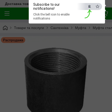
×
Доставка товара по всей Украине
Subscribe to our
notifications!
Click the bell icon to enable
ESC
notifications
Товари та послуги
Сантехніка
Муфта
Муфта стале
Распродажа