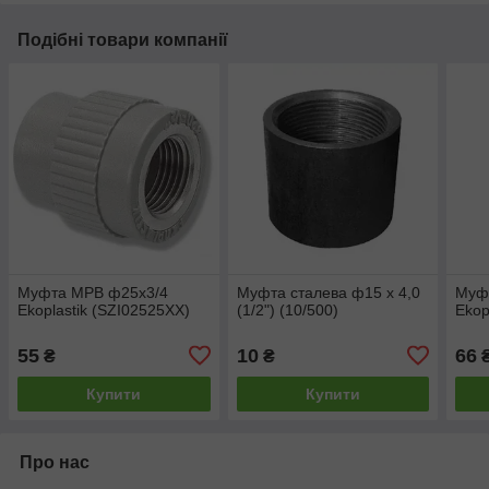
Подібні товари компанії
Муфта МРВ ф25х3/4
Муфта сталева ф15 х 4,0
Муф
Ekoplastik (SZI02525XX)
(1/2") (10/500)
Ekop
55
10
66
₴
₴
Купити
Купити
Про нас