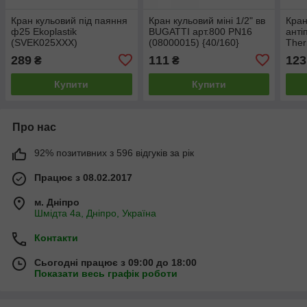
Кран кульовий під паяння
Кран кульовий міні 1/2" вв
Кран
ф25 Ekoplastik
BUGATTI арт.800 PN16
анті
(SVEK025XXX)
(08000015) {40/160}
The
289
111
123
₴
₴
Купити
Купити
Про нас
92% позитивних з 596 відгуків за рік
Працює з 08.02.2017
м. Дніпро
Шмідта 4а, Дніпро, Україна
Контакти
Сьогодні працює з 09:00 до 18:00
Показати весь графік роботи