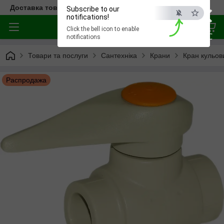
×
Доставка товара по всей Украине
Subscribe to our
notifications!
Click the bell icon to enable
ESC
notifications
Товари та послуги
Сантехніка
Крани
Кран кульов
Распродажа