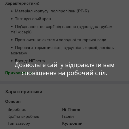
Характеристики:
Матеріал корпусу: поліпропілен (PP-R)
Тип: кульовий кран
Під'єднання: по серії під паяння (відповідає трубам
тієї ж серії)
Призначення: системи холодної та гарячої води
Переваги: герметичність, відсутність корозії, легкість
монтажу
Бренд: HiTherm
Дозвольте сайту відправляти вам
сповіщення на робочий стіл.
Приховати
Характеристики
Основні
Виробник
Hi-Therm
Країна виробник
Італія
Тип затвору
Кульовий